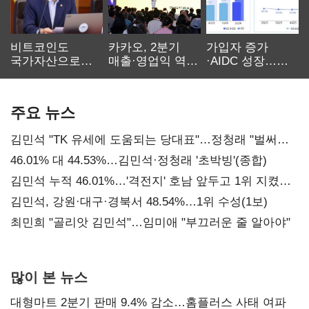
비트코인도
카카오, 2분기
가입자 증가
국가자산으로…'
매출·영업익 역대
·AIDC 성장…
보관·평가·처분'
최대…에이전트
SKT 2분기 성장
기준은 숙제
AI 수익화 관건
본궤도
주요 뉴스
김민석 "TK 유세에 도움되는 당대표"…정청래 "벌써
대표된 양 당직 배분"
46.01% 대 44.53%…김민석·정청래 '초박빙'(종합)
김민석 누적 46.01%…'격전지' 호남 앞두고 1위 지켰다
(2보)
김민석, 강원·대구·경북서 48.54%…1위 수성(1보)
최민희 "골리앗 김민석"…임미애 "부끄러운 줄 알아야"
많이 본 뉴스
대형마트 2분기 판매 9.4% 감소…홈플러스 사태 여파