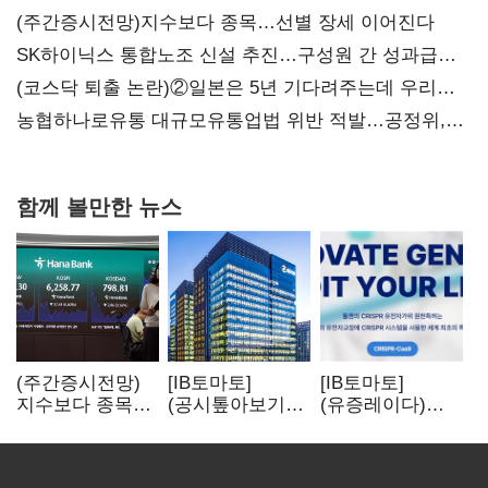
(주간증시전망)지수보다 종목…선별 장세 이어진다
SK하이닉스 통합노조 신설 추진…구성원 간 성과급
불만 확산
(코스닥 퇴출 논란)②일본은 5년 기다려주는데 우리는
당장 퇴출?…시간만으론 부족한 코스닥 구하기
농협하나로유통 대규모유통업법 위반 적발…공정위,
과징금 4억6200만원 부과
함께 볼만한 뉴스
(주간증시전망)
[IB토마토]
[IB토마토]
지수보다 종목…
(공시톺아보기)
(유증레이다)
선별 장세
수주 공시, 왜
툴젠, 조달액
이어진다
바로 매출로
3분의 1 토막…
잡히지 않을까
특허소송