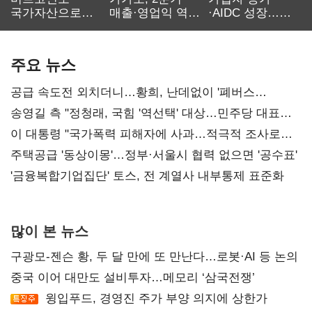
국가자산으로…'
매출·영업익 역대
·AIDC 성장…
보관·평가·처분'
최대…에이전트
SKT 2분기 성장
기준은 숙제
AI 수익화 관건
본궤도
주요 뉴스
공급 속도전 외치더니…황희, 난데없이 '폐버스
리모델링' 제안
송영길 측 "정청래, 국힘 '역선택' 대상…민주당 대표로
총선 지휘 못해"
이 대통령 "국가폭력 피해자에 사과…적극적 조사로
진실 밝혀야"
주택공급 '동상이몽'…정부·서울시 협력 없으면 '공수표'
'금융복합기업집단' 토스, 전 계열사 내부통제 표준화
많이 본 뉴스
구광모-젠슨 황, 두 달 만에 또 만난다…로봇·AI 등 논의
중국 이어 대만도 설비투자…메모리 ‘삼국전쟁’
윙입푸드, 경영진 주가 부양 의지에 상한가