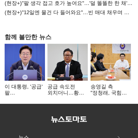
(현장+)"팔 생각 접고 호가 높여요"…'덜 똘똘한 한 채'
20억 키맞추기
(현장+)"12일엔 물건 다 들어와요"…빈 매대 채우며 문
연 홈플러스
함께 볼만한 뉴스
이 대통령, '공급'
공급 속도전
송영길 측
팔
외치더니…황희,
"정청래, 국힘
걷어붙였는데…
난데없이 '폐버스
'역선택' 대상…
여 내부선
리모델링' 제안
민주당 대표로
'부동산
총선 지휘 못해"
망언'(종합)
뉴스