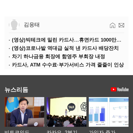
김응태
(영상)빅테크에 밀린 카드사…휴면카드 1000만장 육박
(영상)코로나발 역대급 실적 낸 카드사 배당잔치
차기 하나금융 회장에 함영주 부회장 내정
카드사, ATM 수수료·부가서비스 가격 줄줄이 인상
뉴스리듬
비트코인도
카카오, 2분기
가입자 증가