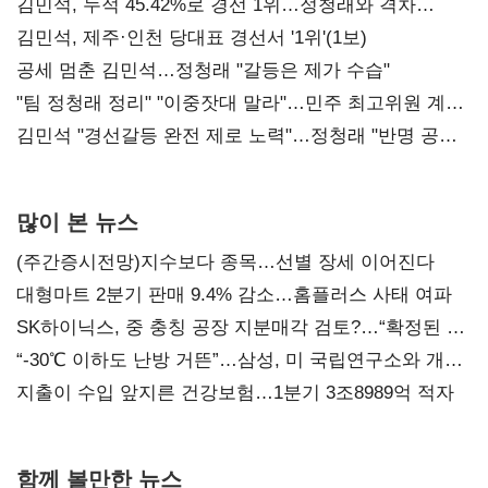
김민석, 누적 45.42%로 경선 1위…정청래와 격차
0.86%p(2보)
김민석, 제주·인천 당대표 경선서 '1위'(1보)
공세 멈춘 김민석…정청래 "갈등은 제가 수습"
"팀 정청래 정리" "이중잣대 말라"…민주 최고위원 계파
다툼 격화
김민석 "경선갈등 완전 제로 노력"…정청래 "반명 공세
사과부터"
많이 본 뉴스
(주간증시전망)지수보다 종목…선별 장세 이어진다
대형마트 2분기 판매 9.4% 감소…홈플러스 사태 여파
SK하이닉스, 중 충칭 공장 지분매각 검토?…“확정된 바
없어”
“-30℃ 이하도 난방 거뜬”…삼성, 미 국립연구소와 개발
협력
지출이 수입 앞지른 건강보험…1분기 3조8989억 적자
함께 볼만한 뉴스