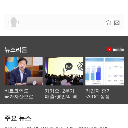
뉴스리듬
비트코인도
카카오, 2분기
가입자 증가
국가자산으로…'
매출·영업익 역대
·AIDC 성장…
보관·평가·처분'
최대…에이전트
SKT 2분기 성장
기준은 숙제
AI 수익화 관건
본궤도
주요 뉴스