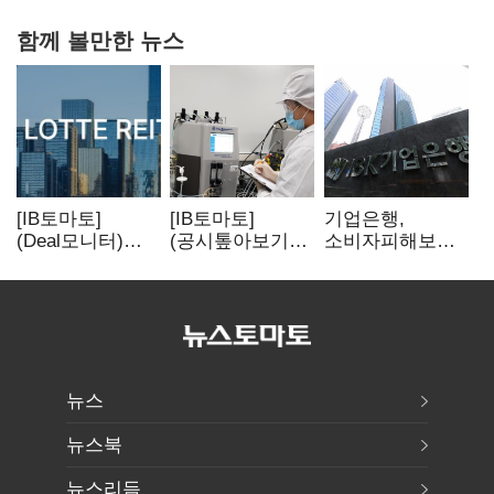
함께 볼만한 뉴스
[IB토마토]
[IB토마토]
기업은행,
(Deal모니터)
(공시톺아보기)
소비자피해보상
롯데리츠, 회사채
투자판단 공시,
부실심사·
발행…빠듯한
무엇이 '중요한
보이스피싱 공시
유동성 차환으로
경영사항'일까
위반
대응
뉴스
뉴스북
뉴스리듬