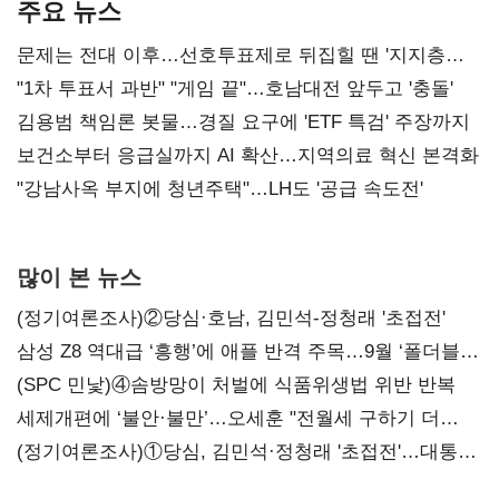
주요 뉴스
문제는 전대 이후…선호투표제로 뒤집힐 땐 '지지층
불복'
"1차 투표서 과반" "게임 끝"…호남대전 앞두고 '충돌'
김용범 책임론 봇물…경질 요구에 'ETF 특검' 주장까지
보건소부터 응급실까지 AI 확산…지역의료 혁신 본격화
"강남사옥 부지에 청년주택"…LH도 '공급 속도전'
많이 본 뉴스
(정기여론조사)②당심·호남, 김민석-정청래 '초접전'
삼성 Z8 역대급 ‘흥행’에 애플 반격 주목…9월 ‘폴더블
대전’
(SPC 민낯)④솜방망이 처벌에 식품위생법 위반 반복
세제개편에 ‘불안·불만’…오세훈 "전월세 구하기 더
힘들어질 것"
(정기여론조사)①당심, 김민석·정청래 '초접전'…대통령
지지도 '50% 아래로'(종합)