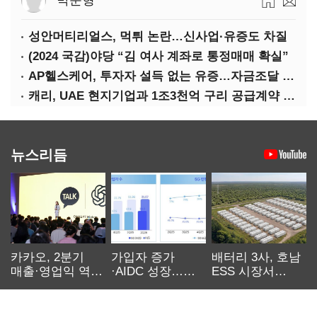
박준형
성안머티리얼스, 먹튀 논란…신사업·유증도 차질
(2024 국감)야당 “김 여사 계좌로 통정매매 확실”
AP헬스케어, 투자자 설득 없는 유증…자금조달 ‘빨간불’
캐리, UAE 현지기업과 1조3천억 구리 공급계약 체결
뉴스리듬
카카오, 2분기
가입자 증가
배터리 3사, 호남
매출·영업익 역대
·AIDC 성장…
ESS 시장서
최대…에이전트
SKT 2분기 성장
‘격돌’
AI 수익화 관건
본궤도