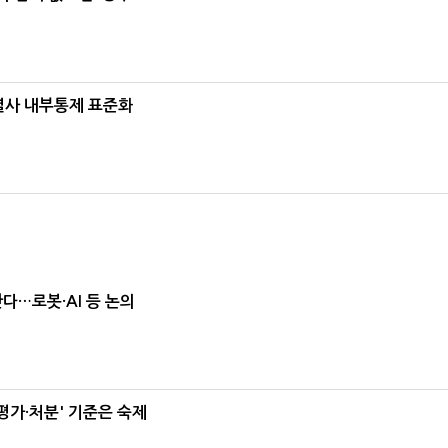
계열사 내부통제 표준화
난다…로봇·AI 등 논의
가·처분' 기준은 숙제