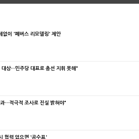
데없이 '폐버스 리모델링' 제안
택' 대상…민주당 대표로 총선 지휘 못해"
사과…적극적 조사로 진실 밝혀야"
 협력 없으면 '공수표'