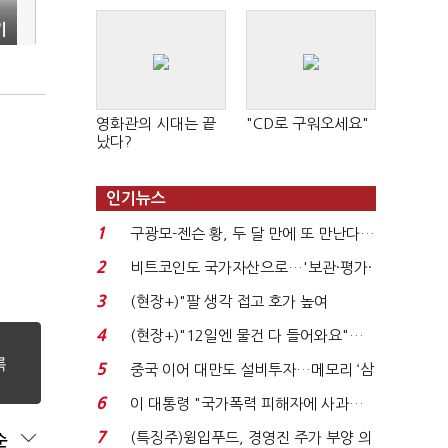
기
영화관의 시대는 끝
"CD로 구워오세요"
났다?
인기뉴스
1
구광모-젠슨 황, 두 달 만에 또 만난다…
로봇·AI 등 논...
2
비트코인도 국가자산으로…'보관·평가·
처분' 기준은 ...
3
(현장+)"팔 생각 접고 호가 높여
요"…'덜 똘똘한 한 채' 20...
4
(현장+)"12일엔 물건 다 들어와요"…
빈 매대 채우며 문 연 ...
5
중국 이어 대만도 설비투자…메모리 ‘삼
국전쟁’
6
이 대통령 "국가폭력 피해자에 사과…
적극적 조사로 진...
7
(특징주)윙입푸드, 경영진 주가 부양 의
순