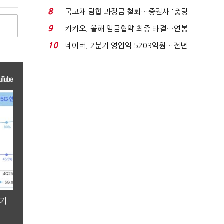
지에 상한가...
8
국고채 담합 과징금 철퇴…증권사 '충당
금 폭탄' 우려...
9
카카오, 올해 임금협약 최종 타결…연봉
6.3% 인상·격려...
10
네이버, 2분기 영업익 5203억원…전년
비 0.2% 감소...
분기