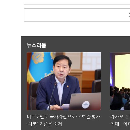
뉴스리듬
비트코인도 국가자산으로…'보관·평가
카카오, 
·처분' 기준은 숙제
최대…에이