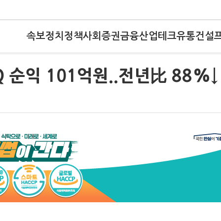
속보
정치
정책
사회
증권
금융
산업
테크
유통
건설
 순익 101억원..전년比 88%↓