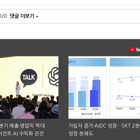
0/0
댓글 더보기
2분기 매출·영업익 역대
가입자 증가·AIDC 성장…SKT 2
전트 AI 수익화 관건
성장 본궤도