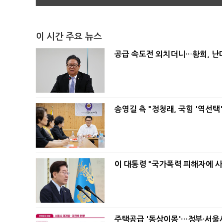
이 시간 주요 뉴스
공급 속도전 외치더니…황희, 난
송영길 측 "정청래, 국힘 '역선
이 대통령 "국가폭력 피해자에 
주택공급 '동상이몽'…정부·서울시