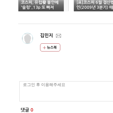
코스피, 유럽發 불안에
[표]코스피 6월 결산
'술렁'..13p 또 빠져
인(2009년 3분기) 
액
김민지
뉴스북
댓글
0