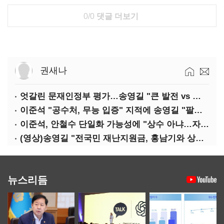
0/0
댓글 더보기
권새나
엇갈린 문재인정부 평가…송영길 "큰 발전 vs 이준석 "기본 점수"
이준석 "공수처, 무능 입증" 지적에 송영길 "팔다리 자른 게 국민의힘"
이준석, 안철수 단일화 가능성에 "상수 아냐…자의식 과잉"
(영상)송영길 "전국민 재난지원금, 홍남기와 상의·이재명 뜻 존중"
뉴스리듬