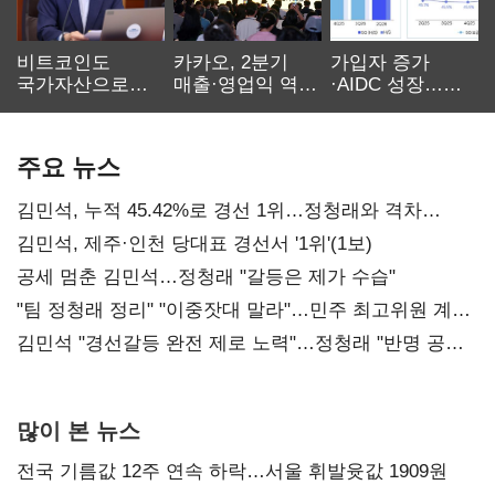
비트코인도
카카오, 2분기
가입자 증가
국가자산으로…'
매출·영업익 역대
·AIDC 성장…
보관·평가·처분'
최대…에이전트
SKT 2분기 성장
기준은 숙제
AI 수익화 관건
본궤도
주요 뉴스
김민석, 누적 45.42%로 경선 1위…정청래와 격차
0.86%p(2보)
김민석, 제주·인천 당대표 경선서 '1위'(1보)
공세 멈춘 김민석…정청래 "갈등은 제가 수습"
"팀 정청래 정리" "이중잣대 말라"…민주 최고위원 계파
다툼 격화
김민석 "경선갈등 완전 제로 노력"…정청래 "반명 공세
사과부터"
많이 본 뉴스
전국 기름값 12주 연속 하락…서울 휘발윳값 1909원