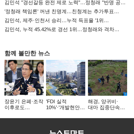
김민석 "경선갈등 완전 제로 노력"…정청래 "반명 공세
사과부터"
'정청래 책임론' 꺼낸 친명계…친청계는 추가투표
때리기
김민석, 제주·인천서 승리…누적 득표율 '1위
탈환'(종합)
김민석, 누적 45.42%로 경선 1위…정청래와 격차
0.86%p(2보)
함께 볼만한 뉴스
장윤기 은폐·조작
'FDI 실적
해경, 양귀비·
이후로도
10%'·'개발현안
대마 집중단속…
정보유출·
산적'…
4개월 동안
내부비위…경찰
인천경제청장
249명 검거
신뢰는 어디에
구원투수 찾기