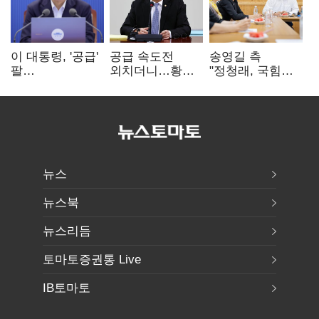
이 대통령, '공급'
공급 속도전
송영길 측
팔
외치더니…황희,
"정청래, 국힘
걷어붙였는데…
난데없이 '폐버스
'역선택' 대상…
여 내부선
리모델링' 제안
민주당 대표로
'부동산
총선 지휘 못해"
망언'(종합)
뉴스
뉴스북
뉴스리듬
토마토증권통 Live
IB토마토