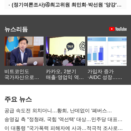
(정기여론조사)④최고위원 최민희·박선원 '양강'…서미화·이성윤·임미애 뒤이어
뉴스리듬
비트코인도
카카오, 2분기
가입자 증가
국가자산으로…'
매출·영업익 역대
·AIDC 성장…
보관·평가·처분'
최대…에이전트
SKT 2분기 성장
기준은 숙제
AI 수익화 관건
본궤도
주요 뉴스
공급 속도전 외치더니…황희, 난데없이 '폐버스
리모델링' 제안
송영길 측 "정청래, 국힘 '역선택' 대상…민주당 대표로
총선 지휘 못해"
이 대통령 "국가폭력 피해자에 사과…적극적 조사로