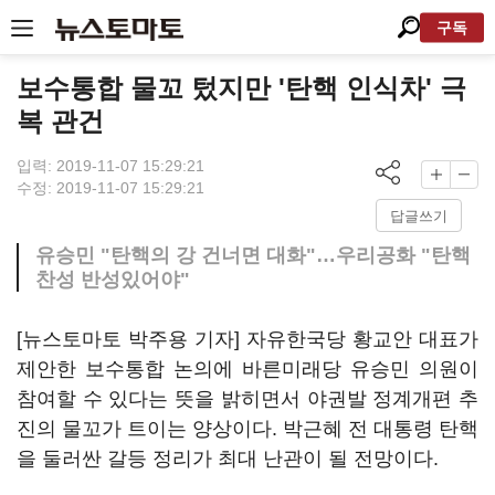
구독
보수통합 물꼬 텄지만 '탄핵 인식차' 극
복 관건
입력: 2019-11-07 15:29:21
수정: 2019-11-07 15:29:21
답글쓰기
유승민 "탄핵의 강 건너면 대화"…우리공화 "탄핵
찬성 반성있어야"
[뉴스토마토 박주용 기자] 자유한국당 황교안 대표가
제안한 보수통합 논의에 바른미래당 유승민 의원이
참여할 수 있다는 뜻을 밝히면서 야권발 정계개편 추
진의 물꼬가 트이는 양상이다. 박근혜 전 대통령 탄핵
을 둘러싼 갈등 정리가 최대 난관이 될 전망이다.