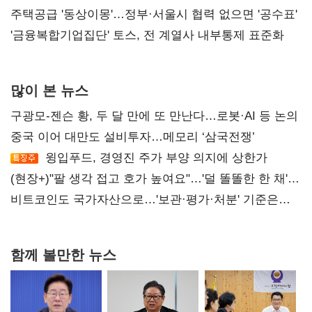
진실 밝혀야"
주택공급 '동상이몽'…정부·서울시 협력 없으면 '공수표'
'금융복합기업집단' 토스, 전 계열사 내부통제 표준화
많이 본 뉴스
구광모-젠슨 황, 두 달 만에 또 만난다…로봇·AI 등 논의
중국 이어 대만도 설비투자…메모리 ‘삼국전쟁’
윙입푸드, 경영진 주가 부양 의지에 상한가
(현장+)"팔 생각 접고 호가 높여요"…'덜 똘똘한 한 채'
20억 키맞추기
비트코인도 국가자산으로…'보관·평가·처분' 기준은
숙제
함께 볼만한 뉴스