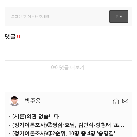
댓글
0
0/0
댓글 더보기
박주용
(시론)의견 없습니다
(정기여론조사)②당심·호남, 김민석-정청래 '초접전'
(정기여론조사)③2순위, 10명 중 4명 '송영길'…정청래 '한 자릿수'