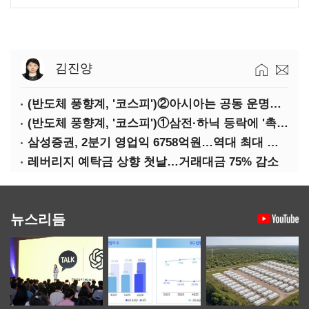
김진양
(반도체 풍향계, '코스피')②아시아는 공동 운명체?…일본·대만도 '동반 출렁'
(반도체 풍향계, '코스피')①삼전·하닉 등락에 '촉각'…코스피·나스닥 '한 몸'
삼성증권, 2분기 영업익 6758억원…역대 최대 경신
레버리지 예탁금 상향 첫날…거래대금 75% 감소
뉴스리듬