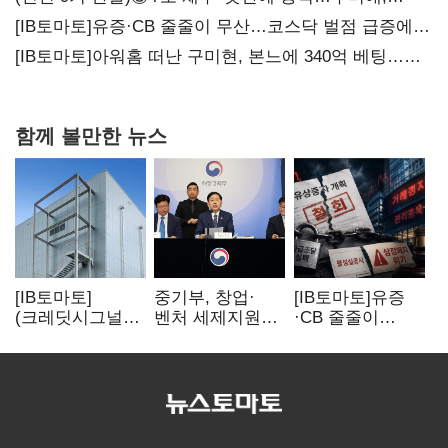
20년만에 '비상재정' 선언 승부수
[IB토마토]유증·CB 줄줄이 무산…코스닥 벌점 급증에
상폐 압박
[IB토마토]아워홈 떠난 구미현, 본느에 340억 베팅…
가족 지배체제 구축
함께 볼만한 뉴스
[IB토마토]
중기부, 창업·
[IB토마토]유증
(크레딧시그널)
벤처 세제지원
·CB 줄줄이
네패스, AI
강화…제3자
무산…코스닥
수혜에도
사업승계
벌점 급증에 상폐
레버리지 부담
과세특례 신설
압박
여전