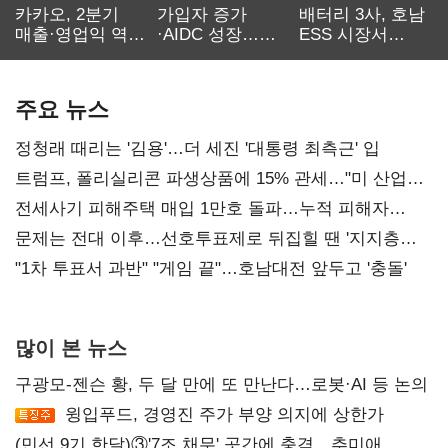
카카오, 2분기
가입자 증가
배터리 3사, 호남
매출·영업익 역대
·AIDC 성장…
ESS 시장서
최대…에이전트
SKT 2분기 성장
‘격돌’
AI 수익화 관건
본궤도
주요 뉴스
정청래 때리는 '김용'…더 세진 '대통령 최측근' 입
트럼프, 폴리실리콘 파생상품에 15% 관세…"미 산업
재건"
전세사기 피해주택 매입 1만호 돌파…누적 피해자
4만278명
문제는 전대 이후…선호투표제로 뒤집힐 땐 '지지층
불복'
"1차 투표서 과반" "게임 끝"…호남대전 앞두고 '충돌'
많이 본 뉴스
구광모-젠슨 황, 두 달 만에 또 만난다…로봇·AI 등 논의
윙입푸드, 경영진 주가 부양 의지에 상한가
(민선 9기 한달)③'7조 채무' 곳간에 충격…추미애,