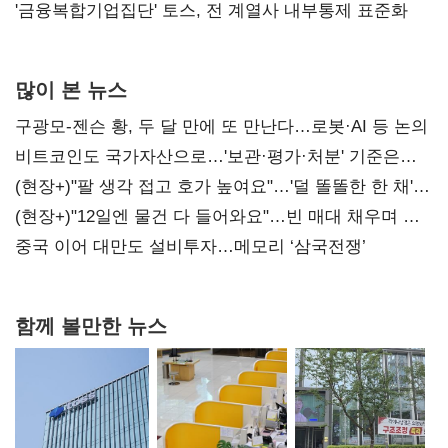
'금융복합기업집단' 토스, 전 계열사 내부통제 표준화
많이 본 뉴스
구광모-젠슨 황, 두 달 만에 또 만난다…로봇·AI 등 논의
비트코인도 국가자산으로…'보관·평가·처분' 기준은
숙제
(현장+)"팔 생각 접고 호가 높여요"…'덜 똘똘한 한 채'
20억 키맞추기
(현장+)"12일엔 물건 다 들어와요"…빈 매대 채우며 문
연 홈플러스
중국 이어 대만도 설비투자…메모리 ‘삼국전쟁’
함께 볼만한 뉴스