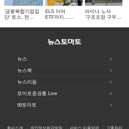
'금융복합기업집
ELS 이어
라이나 노사
단' 토스, 전
ETF까지…
'구조조정 구두
계열사 내부통제
고위험상품 판매
합의안' 도출
표준화
제동 걸린 은행
뉴스
뉴스북
뉴스리듬
토마토증권통 Live
IB토마토
회사소개
개인정보취급방침
서비스 이용약관
고충처리