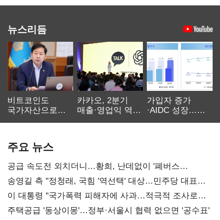
뉴스리듬
비트코인도
카카오, 2분기
가입자 증가
국가자산으로…'
매출·영업익 역대
·AIDC 성장…
보관·평가·처분'
최대…에이전트
SKT 2분기 성장
기준은 숙제
AI 수익화 관건
본궤도
주요 뉴스
공급 속도전 외치더니…황희, 난데없이 '폐버스
리모델링' 제안
송영길 측 "정청래, 국힘 '역선택' 대상…민주당 대표로
총선 지휘 못해"
이 대통령 "국가폭력 피해자에 사과…적극적 조사로
진실 밝혀야"
주택공급 '동상이몽'…정부·서울시 협력 없으면 '공수표'