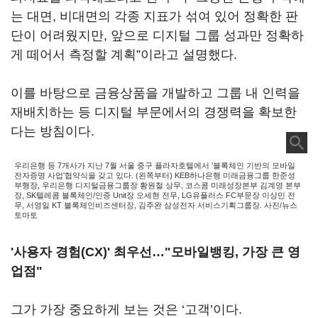
는 대면, 비대면의 각종 지표가 섞여 있어 정확한 판
단이 어려웠지만, 앞으로 디지털 그룹 성과만 정확하
게 떼어서 측정할 계획”이라고 설명했다.
이를 바탕으로 금융상품을 개발하고 그룹 내 인력을
재배치하는 등 디지털 부문에서의 경쟁력을 확보한
다는 방침이다.
우리은행 등 7개사가 지난 7월 서울 중구 플라자호텔에서 '블록체인 기반의 모바일
전자증명 사업'협약식을 갖고 있다. (왼쪽부터) KEB하나은행 미래금융그룹 한준성
부행장, 우리은행 디지털금융그룹장 황원철 상무, 코스콤 미래성장본부 김계영 본부
장, SK텔레콤 블록체인/인증 Unit장 오세현 전무, LG유플러스 FC부문장 이상민 전
무, 서영일 KT 블록체인비즈센터장, 김주완 삼성전자 서비스기획그룹장. 사진/뉴스
토마토
'사용자 경험(CX)' 최우선…"모바일뱅킹, 가장 큰 영
업점"
그가 가장 중요하게 보는 것은 ‘고객’이다.