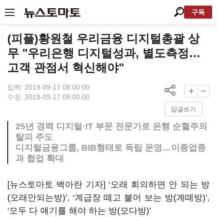
구독
(피플)황원철 우리금융 디지털총괄 상
무 "우리은행 디지털성과, 별도측정…
고객 관점서 혁신해야"
입력: 2019-09-17 08:00:00
수정: 2019-09-17 08:00:00
답글쓰기
25년 경력 디지털·IT 부문 전문가로 은행 순혈주의
탈피 주도
디지털금융그룹, BIB형태로 독립 운영…이종업종
과 협업 확대
[뉴스토마토 백아란 기자] ‘오래 회의하면 안 되는 방
(오래안되는방)’, ‘계급장 떼고 붙어 보는 방(계떼방)’,
‘모두 다 얘기를 해야 하는 방(모다방)’