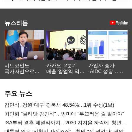
뉴스리듬
비트코인도
카카오, 2분기
가입자 증가
국가자산으로…'
매출·영업익 역대
·AIDC 성장…
보관·평가·처분'
최대…에이전트
SKT 2분기 성장
기준은 숙제
AI 수익화 관건
본궤도
주요 뉴스
김민석, 강원·대구·경북서 48.54%…1위 수성(1보)
최민희 "골리앗 김민석"…임미애 "부끄러운 줄 알아야"
ISA부터 결혼 페널티까지…2030 지지율 하락에 '청년
챙기기'
대통령 엮은 '신천지 사진조작'…친명 "선 넘었다" 격앙