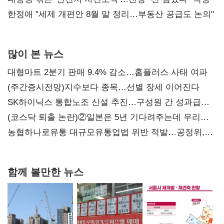
한정애 "세제 개편안 8월 말 정리…부동산 공급도 논의"
많이 본 뉴스
대형마트 2분기 판매 9.4% 감소…홈플러스 사태 여파
(주간증시전망)지수보다 종목…선별 장세 이어진다
SK하이닉스 통합노조 신설 추진…구성원 간 성과급
불만 확산
(코스닥 퇴출 논란)②일본은 5년 기다려주는데 우리는
당장 퇴출?…시간만으론 부족한 코스닥 구하기
농협하나로유통 대규모유통업법 위반 적발…공정위,
과징금 4억6200만원 부과
함께 볼만한 뉴스