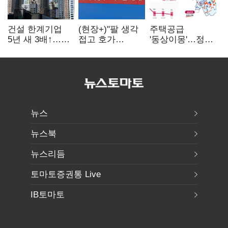
건설 한계기업
(현장+)"팔 생각
주택공급
5년 새 3배↑…
접고 호가
'동상이몽'…정부
PF·주택 침체에
높여요"…'덜
·서울시 협력
재무 부담 확대
똘똘한 한 채'
없으면 '공수표'
20억 키맞추기
뉴스
뉴스북
뉴스리듬
토마토증권통 Live
IB토마토