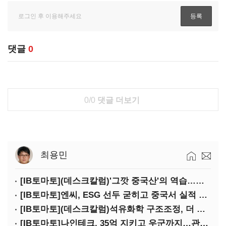
댓글
0
0/0
댓글 더보기
최용민
[IB토마토](데스크칼럼)'그깟 중국산'의 역습…전기차 시장도 내줄 셈인가
[IB토마토]엔씨, ESG 선두 굳히고 중국서 실적 반등 시동
[IB토마토](데스크칼럼)석유화학 구조조정, 더 미루면 공멸이다
[IB토마토]나인테크, 35억 지키고 우군까지…관계사 활용 '1석2조'