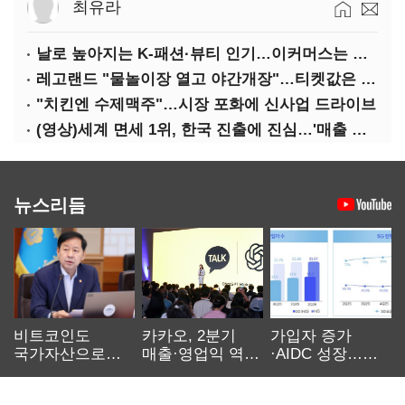
최유라
날로 높아지는 K-패션·뷰티 인기…이커머스는 역직구 키운다
레고랜드 "물놀이장 열고 야간개장"…티켓값은 동결
"치킨엔 수제맥주"…시장 포화에 신사업 드라이브
(영상)세계 면세 1위, 한국 진출에 진심…'매출 증빙' 물어봤다
뉴스리듬
비트코인도
카카오, 2분기
가입자 증가
국가자산으로…'
매출·영업익 역대
·AIDC 성장…
보관·평가·처분'
최대…에이전트
SKT 2분기 성장
기준은 숙제
AI 수익화 관건
본궤도