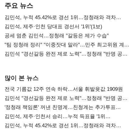
주요 뉴스
김민석, 누적 45.42%로 경선 1위…정청래와 격차
0.86%p(2보)
김민석, 제주·인천 당대표 경선서 '1위'(1보)
공세 멈춘 김민석…정청래 "갈등은 제가 수습"
"팀 정청래 정리" "이중잣대 말라"…민주 최고위원 계파
다툼 격화
김민석 "경선갈등 완전 제로 노력"…정청래 "반명 공세
사과부터"
많이 본 뉴스
전국 기름값 12주 연속 하락…서울 휘발윳값 1909원
김민석 "경선갈등 완전 제로 노력"…정청래 "반명 공세
사과부터"
'정청래 책임론' 꺼낸 친명계…친청계는 추가투표
때리기
김민석, 제주·인천서 승리…누적 득표율 '1위
탈환'(종합)
김민석, 누적 45.42%로 경선 1위…정청래와 격차
0.86%p(2보)