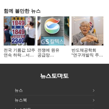
함께 볼만한 뉴스
전국 기름값 12주
전쟁에 원유
반도체공학회
연속 하락…서울
공급망
“연구개발직 주
휘발윳값 1909원
흔들리자…K-
52시간제
정유, 에너지안보
개선해야”
핵심으로 재부상
뉴스
뉴스북