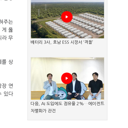
넓혀주는
 게 옳
니라 무
배터리 3사, 호남 ESS 시장서 ‘격돌’
제를 상
당장 연
수 있다
다음, AI 도입에도 점유율 2%…에이전트
차별화가 관건