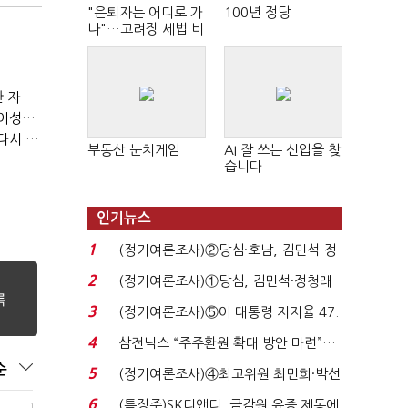
"은퇴자는 어디로 가
100년 정당
나"…고려장 세법 비
판 확산
(정기여론조사)③2순위, 10명 중 4명 '송영길'…정청래 '한 자릿수'
(정기여론조사)④최고위원 최민희·박선원 '양강'…서미화·이성윤·임미애 뒤이어
(정기여론조사)⑤이 대통령 지지율 47.7%…일주일 만에 다시 40%대
부동산 눈치게임
AI 잘 쓰는 신입을 찾
습니다
인기뉴스
1
(정기여론조사)②당심·호남, 김민석-정
청래 '초접전'...
2
(정기여론조사)①당심, 김민석·정청래
'초접전'…대통령 ...
3
(정기여론조사)⑤이 대통령 지지율 47.
7%…일주일 만에 ...
4
삼전닉스 “주주환원 확대 방안 마련”…
로이터에 성명...
순
5
(정기여론조사)④최고위원 최민희·박선
원 '양강'…서미...
6
(특징주)SK디앤디, 금감원 유증 제동에