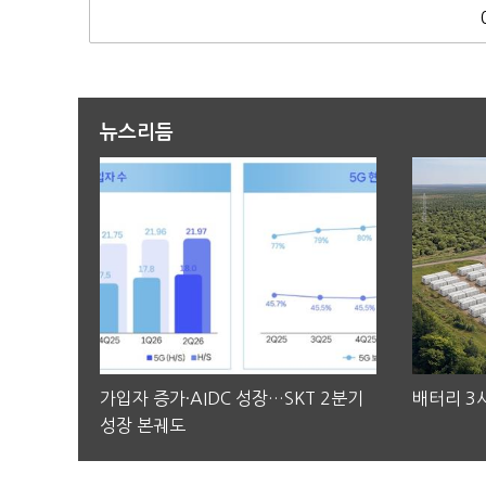
뉴스리듬
가입자 증가·AIDC 성장…SKT 2분기
배터리 3사
성장 본궤도