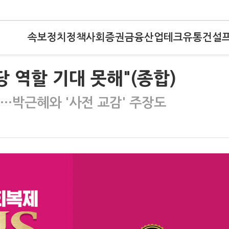
속보
정치
정책
사회
증권
금융
산업
테크
유통
건설
 역할 기대 못해"(종합)
"…박근혜와 '사전 교감' 주장도