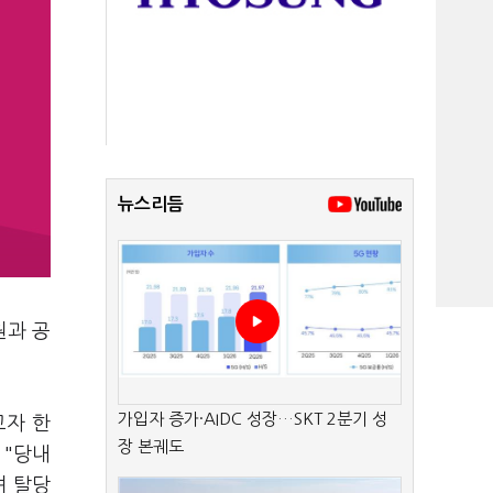
뉴스리듬
원과 공
가입자 증가·AIDC 성장…SKT 2분기 성
고자 한
장 본궤도
 "당내
며 탈당