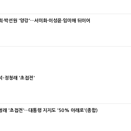
·박선원 '양강'…서미화·이성윤·임미애 뒤이어
-정청래 '초접전'
래 '초접전'…대통령 지지도 '50% 아래로'(종합)