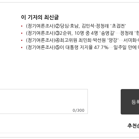
이 기자의 최신글
(정기여론조사)②당심·호남, 김민석-정청래 '초접전'
0
/
300
추천