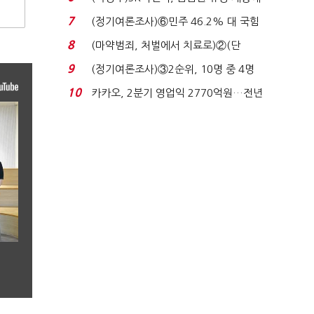
장 초반 상한가...
7
(정기여론조사)⑥민주 46.2% 대 국힘
31.0%…오차범위 밖 ...
8
(마약범죄, 처벌에서 치료로)②(단
독)"마약은 전염병…여성...
9
(정기여론조사)③2순위, 10명 중 4명
'송영길'…정청래 '한 ...
10
카카오, 2분기 영업익 2770억원…전년
비 36% 증가...