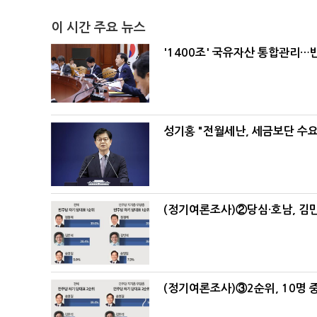
이 시간 주요 뉴스
'1400조' 국유자산 통합관리
성기홍 "전월세난, 세금보단 수요
(정기여론조사)②당심·호남, 김민
(정기여론조사)③2순위, 10명 중