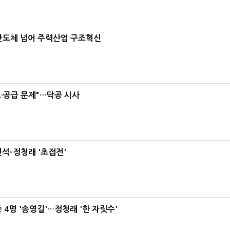
…반도체 넘어 주력산업 구조혁신
·공급 문제"…닥공 시사
석-정청래 '초접전'
 4명 '송영길'…정청래 '한 자릿수'