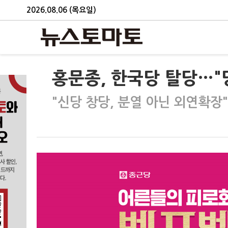
2026.08.06 (목요일)
홍문종, 한국당 탈당…"당
"신당 창당, 분열 아닌 외연확장