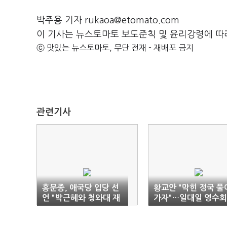
박주용 기자 rukaoa@etomato.com
이 기사는 뉴스토마토 보도준칙 및 윤리강령에 따
ⓒ 맛있는 뉴스토마토, 무단 전재 - 재배포 금지
관련기사
홍문종, 애국당 입당 선
황교안 "막힌 정국 풀
언 "박근혜와 청와대 재
가자"…일대일 영수
입성"
다시 제안