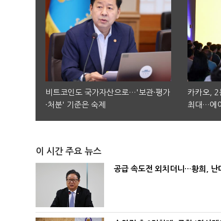
비트코인도 국가자산으로…'보관·평가
카카오, 
·처분' 기준은 숙제
최대…에이
이 시간 주요 뉴스
공급 속도전 외치더니…황희, 난