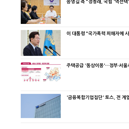
송영길 측 "정청래, 국힘 '역선
이 대통령 "국가폭력 피해자에 
주택공급 '동상이몽'…정부·서울시
'금융복합기업집단' 토스, 전 