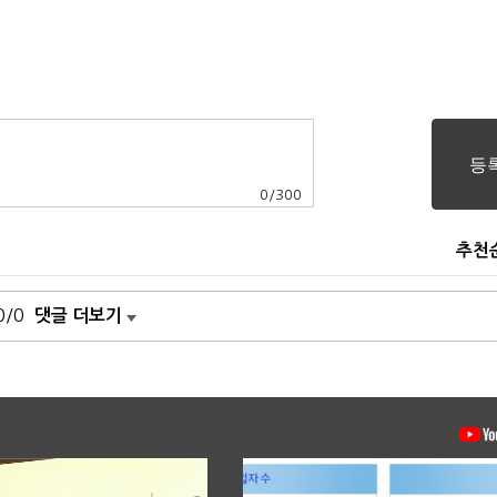
0
/
300
추천
0/0
댓글 더보기