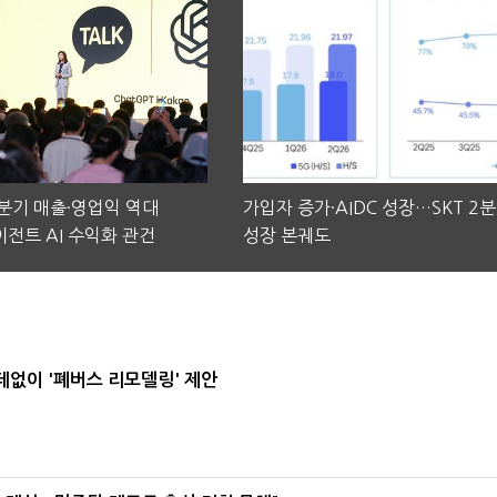
2분기 매출·영업익 역대
가입자 증가·AIDC 성장…SKT 2
전트 AI 수익화 관건
성장 본궤도
데없이 '폐버스 리모델링' 제안