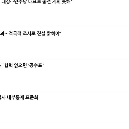
택' 대상…민주당 대표로 총선 지휘 못해"
사과…적극적 조사로 진실 밝혀야"
 협력 없으면 '공수표'
계열사 내부통제 표준화