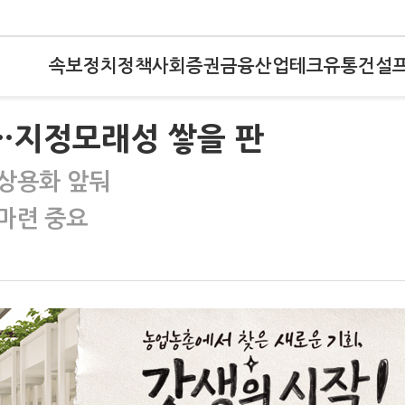
속보
정치
정책
사회
증권
금융
산업
테크
유통
건설
…지정모래성 쌓을 판
상용화 앞둬
마련 중요