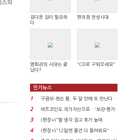
비스의
집다운 집이 필요하
편의점 전성시대
다
영화관의 시대는 끝
"CD로 구워오세요"
났다?
인기뉴스
1
구광모-젠슨 황, 두 달 만에 또 만난다…
로봇·AI 등 논...
2
비트코인도 국가자산으로…'보관·평가·
처분' 기준은 ...
3
(현장+)"팔 생각 접고 호가 높여
요"…'덜 똘똘한 한 채' 20...
4
(현장+)"12일엔 물건 다 들어와요"…
빈 매대 채우며 문 연 ...