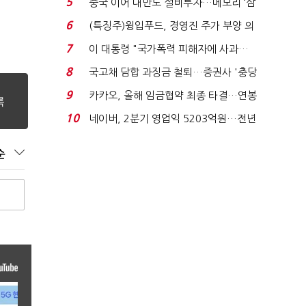
5
중국 이어 대만도 설비투자…메모리 ‘삼
국전쟁’
6
(특징주)윙입푸드, 경영진 주가 부양 의
지에 상한가...
7
이 대통령 "국가폭력 피해자에 사과…
적극적 조사로 진...
8
국고채 담합 과징금 철퇴…증권사 '충당
금 폭탄' 우려...
9
카카오, 올해 임금협약 최종 타결…연봉
6.3% 인상·격려...
10
네이버, 2분기 영업익 5203억원…전년
비 0.2% 감소...
순