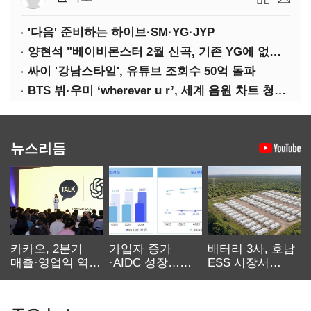
'다음' 준비하는 하이브·SM·YG·JYP
양현석 "베이비몬스터 2월 신곡, 기존 YG에 없던 노래"
싸이 '강남스타일', 유튜브 조회수 50억 돌파
BTS 뷔·우미 ‘wherever u r’, 세계 음원 차트 청신호
뉴스리듬
카카오, 2분기
가입자 증가
배터리 3사, 호남
매출·영업익 역대
·AIDC 성장…
ESS 시장서
최대…에이전트
SKT 2분기 성장
‘격돌’
AI 수익화 관건
본궤도