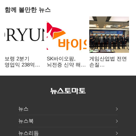
함께 볼만한 뉴스
보령 2분기
SK바이오팜,
게임산업법 전면
영업익 238억…
뇌전증 신약 해외
손질
전년 대비 6.2%↓
흥행 발판…
공감대…"낡은
차세대 신약 개발
규제 걷고
속도
안전장치 촘촘히
해야"
뉴스
뉴스북
뉴스리듬