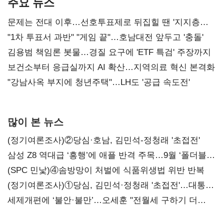
주요 뉴스
문제는 전대 이후…선호투표제로 뒤집힐 땐 '지지층
불복'
"1차 투표서 과반" "게임 끝"…호남대전 앞두고 '충돌'
김용범 책임론 봇물…경질 요구에 'ETF 특검' 주장까지
보건소부터 응급실까지 AI 확산…지역의료 혁신 본격화
"강남사옥 부지에 청년주택"…LH도 '공급 속도전'
많이 본 뉴스
(정기여론조사)②당심·호남, 김민석-정청래 '초접전'
삼성 Z8 역대급 ‘흥행’에 애플 반격 주목…9월 ‘폴더블
대전’
(SPC 민낯)④솜방망이 처벌에 식품위생법 위반 반복
(정기여론조사)①당심, 김민석·정청래 '초접전'…대통령
지지도 '50% 아래로'(종합)
세제개편에 ‘불안·불만’…오세훈 "전월세 구하기 더
힘들어질 것"