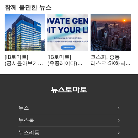
함께 볼만한 뉴스
[IB토마토]
[IB토마토]
코스피, 중동
(공시톺아보기)
(유증레이다)
리스크·SK하닉
수주 공시, 왜
툴젠, 조달액
5% 급락에
바로 매출로
3분의 1 토막…
뒷걸음
잡히지 않을까
특허소송
비용부터 챙긴다
뉴스
뉴스북
뉴스리듬