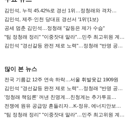
김민석, 누적 45.42%로 경선 1위…정청래와 격차
0.86%p(2보)
김민석, 제주·인천 당대표 경선서 '1위'(1보)
공세 멈춘 김민석…정청래 "갈등은 제가 수습"
"팀 정청래 정리" "이중잣대 말라"…민주 최고위원 계파
다툼 격화
김민석 "경선갈등 완전 제로 노력"…정청래 "반명 공세
사과부터"
많이 본 뉴스
전국 기름값 12주 연속 하락…서울 휘발윳값 1909원
김민석 "경선갈등 완전 제로 노력"…정청래 "반명 공세
사과부터"
'정청래 책임론' 꺼낸 친명계…친청계는 추가투표
때리기
전쟁에 원유 공급망 흔들리자…K-정유, 에너지안보
핵심으로 재부상
"팀 정청래 정리" "이중잣대 말라"…민주 최고위원 계파
다툼 격화