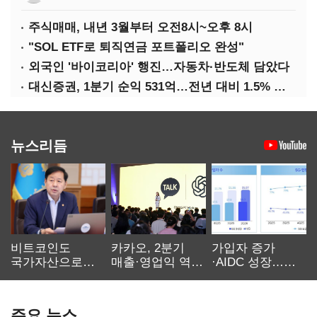
주식매매, 내년 3월부터 오전8시~오후 8시
"SOL ETF로 퇴직연금 포트폴리오 완성"
외국인 '바이코리아' 행진…자동차·반도체 담았다
대신증권, 1분기 순익 531억…전년 대비 1.5% 증가
뉴스리듬
비트코인도
카카오, 2분기
가입자 증가
국가자산으로…'
매출·영업익 역대
·AIDC 성장…
보관·평가·처분'
최대…에이전트
SKT 2분기 성장
기준은 숙제
AI 수익화 관건
본궤도
주요 뉴스