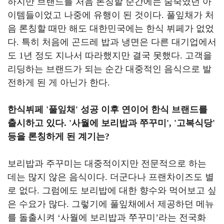
하지만 브랜드를 처음 론칭할 순간에는 숨죽였던 아
이템들이었고 나중에 유행이 된 것이다
.
풀잎채가 처
음 론칭할 때만 해도 대한민국에는 한식 뷔페가 없었
다
.
특히 처음에 곤드레 밥과 냉면은 다른 대기업에서
도
1
년 정도 지나서 따라했지만 결국 못했다
.
고객을
리딩하는 브랜드가 되는 순간 대중적인 음식으로 발
전하게 된 게 아닌가 한다
.
한식뷔페
'
풀잎채
'
성공 이후 연이어 한식 브랜드를
출시하고 있다
. '
사월에 보리밥과 쭈꾸미
', '
고복식당
'
등을 론칭하게 된 계기는
?
보리밥과 주꾸미는 대중적이지만 전문적으로 하는
데는 많지 않은 음식이다
.
더군다나 프랜차이즈도 별
로 없다
.
그럼에도 보리밥에 대한 향수와 먹어보고 싶
은 수요가 많다
.
그렇기에 풀잎채에서 제공하던 메뉴
를 돌출시켜
‘
사월에 보리밥과 쭈꾸미
’
라는 전국화