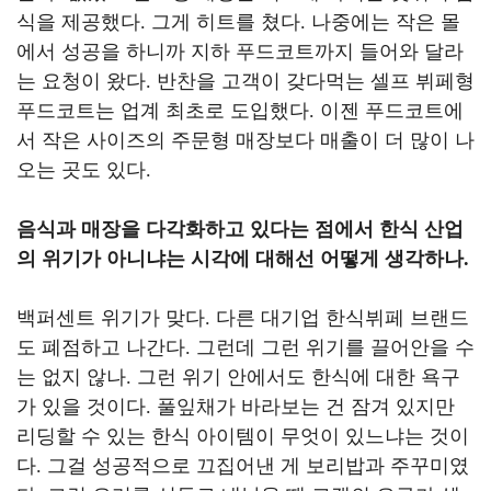
식을 제공했다
.
그게 히트를 쳤다
.
나중에는 작은 몰
에서 성공을 하니까 지하 푸드코트까지 들어와 달라
는 요청이 왔다
.
반찬을 고객이 갖다먹는 셀프 뷔페형
푸드코트는 업계 최초로 도입했다
.
이젠 푸드코트에
서 작은 사이즈의 주문형 매장보다 매출이 더 많이 나
오는 곳도 있다
.
음식과 매장을 다각화하고 있다는 점에서 한식 산업
의 위기가 아니냐는 시각에 대해선 어떻게 생각하나
.
백퍼센트 위기가 맞다
.
다른 대기업 한식뷔페 브랜드
도 폐점하고 나간다
.
그런데 그런 위기를 끌어안을 수
는 없지 않나
.
그런 위기 안에서도 한식에 대한 욕구
가 있을 것이다
.
풀잎채가 바라보는 건 잠겨 있지만
리딩할 수 있는 한식 아이템이 무엇이 있느냐는 것이
다
.
그걸 성공적으로 끄집어낸 게 보리밥과 주꾸미였