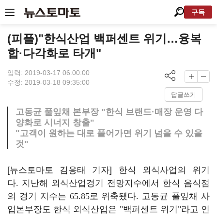
구독
(피플)"한식산업 백퍼센트 위기…융복
합·다각화로 타개"
입력: 2019-03-17 06:00:00
수정: 2019-03-18 09:35:00
답글쓰기
고동균 풀잎채 본부장 "한식 브랜드·매장 운영 다
양화로 시너지 창출"
"고객이 원하는 대로 풀어가면 위기 넘을 수 있을
것"
[뉴스토마토 김응태 기자] 한식 외식사업의 위기
다
.
지난해 외식산업경기 전망지수에서 한식 음식점
의 경기 지수는
65.85
로 위축됐다
.
고동균 풀잎채 사
업본부장도 한식 외식산업은
"
백퍼센트 위기
"
라고 인