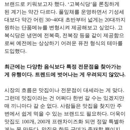
브랜드로 키워보고자 했다
. ‘
고복식당
’
을 론칭하게
된 계기는 약간 다르다
.
풀잎채를 운영하면서 기성세
대보다 약간 어린
30~40
대 초반부터 넓게는
20
대까지
원하는 단품메뉴를 변형시켜 제공해보고 싶었다
.
고
복식당은 냉면에 전복죽
,
전복장 등을 같이 제공함으
로써 예전에는 상상하기 어려운 퓨전 형식의 테마를
도입했다
.
최근에는 다양한 음식보다 특정 전문점을 찾아가는
게 유행이다
.
트렌드에 벗어나는 게 우려되지 않았나
.
시장의 흐름은 맛집이나 전문점이 대세라는 게 맞다
.
그런데 맛집이라는 건 어쩌다 한번 갈 수는 있겠지만
매 끼니마다 갈 순 없다
.
사람들은 맛집을 찾지만 주
변에서 쉽게 먹을 수 있는 브랜드도 필요하다
.
더욱이
맛집도
100
개
, 200
개 프랜차이즈화 되면 정말 특별하
게는 못 만든다
.
맛집은 한두 군데가 존재할 뿐이지