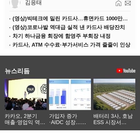
김응태
(영상)빅테크에 밀린 카드사…휴면카드 1000만장 육박
(영상)코로나발 역대급 실적 낸 카드사 배당잔치
차기 하나금융 회장에 함영주 부회장 내정
카드사, ATM 수수료·부가서비스 가격 줄줄이 인상
뉴스리듬
카카오, 2분기
가입자 증가
배터리 3사, 호남
매출·영업익 역대
·AIDC 성장…
ESS 시장서
최대…에이전트
SKT 2분기 성장
‘격돌’
AI 수익화 관건
본궤도