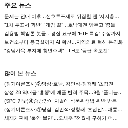
주요 뉴스
문제는 전대 이후…선호투표제로 뒤집힐 땐 '지지층
불복'
"1차 투표서 과반" "게임 끝"…호남대전 앞두고 '충돌'
김용범 책임론 봇물…경질 요구에 'ETF 특검' 주장까지
보건소부터 응급실까지 AI 확산…지역의료 혁신 본격화
"강남사옥 부지에 청년주택"…LH도 '공급 속도전'
많이 본 뉴스
(정기여론조사)②당심·호남, 김민석-정청래 '초접전'
삼성 Z8 역대급 ‘흥행’에 애플 반격 주목…9월 ‘폴더블
대전’
(SPC 민낯)④솜방망이 처벌에 식품위생법 위반 반복
(정기여론조사)①당심, 김민석·정청래 '초접전'…대통령
지지도 '50% 아래로'(종합)
세제개편에 ‘불안·불만’…오세훈 "전월세 구하기 더
힘들어질 것"