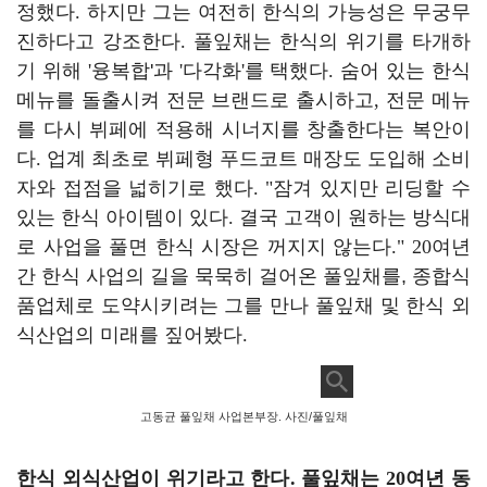
정했다
.
하지만 그는 여전히 한식의 가능성은 무궁무
진하다고 강조한다
.
풀잎채는 한식의 위기를 타개하
기 위해
'
융복합'과
'
다각화
'
를 택했다
.
숨어 있는 한식
메뉴를 돌출시켜 전문 브랜드로 출시하고
,
전문 메뉴
를 다시 뷔페에 적용해 시너지를 창출한다는 복안이
다
.
업계 최초로 뷔페형 푸드코트 매장도 도입해 소비
자와 접점을 넓히기로 했다
. "
잠겨 있지만 리딩할 수
있는 한식 아이템이 있다
.
결국 고객이 원하는 방식대
로 사업을 풀면 한식 시장은 꺼지지 않는다
." 20
여년
간 한식 사업의 길을 묵묵히 걸어온 풀잎채를, 종합식
품업체로 도약시키려는 그를 만나 풀잎채 및 한식 외
식산업의 미래를 짚어봤다
.
고동균 풀잎채 사업본부장. 사진/풀잎채
한식 외식산업이 위기라고 한다
.
풀잎채는
20
여년 동