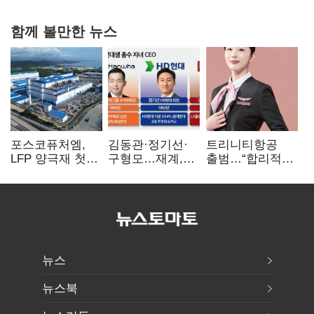
함께 볼만한 뉴스
포스코퓨처엠,
김동관·정기선·
트리니티항공
LFP 양극재 첫
구형모…재계,
출범…“합리적
대규모 공급…
1980년대생
가격·기대 이상
ESS 시장 공략
전성시대
서비스로 승부”
뉴스
뉴스북