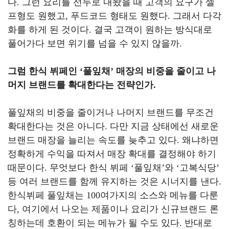
다
.
그런 요리를 선두로 내놨을 때 고객의 요구가 셀
프형도 원했고
,
푸드코드 형태도 원했다
.
그래서 다각
화를 하게 된 것이다
.
결국 고객이 원하는 방식대로
풀어가다 보면 위기를 넘을 수 있지 않을까
.
그럼 한식 뷔페인
‘
풀잎채
’
매장의 비중을 줄이고 나
머지 브랜드를 확대한다는 전략인가
.
풀잎채의 비중을 줄이거나 나머지 브랜드를 무조건
확대한다는 것은 아니다
.
다만 지금 상태에선 새로운
브랜드 매장을 늘리는 속도를 늦추고 있다
.
왜냐하면
정확하게 수익을 따져서 매장 확대를 결정해야 하기
때문이다
.
무엇보다 한식 뷔페
‘
풀잎채
’
와
‘
고복식당
’
등 여러 브랜드를 함께 유지하는 것은 시너지를 낸다
.
한식뷔페 풀잎채는
100
여가지의 소스와 메뉴를 다룬
다
,
여기에서 나오는 제품이나 요리가 신규브랜드 론
칭하는데 호환이 되는 메뉴가 될 수도 있다
.
반대로