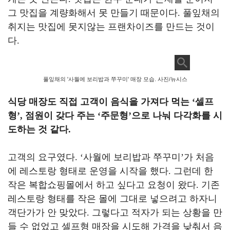
그 맛집을 계량화해서 못 만들기 때문이다
.
풀잎채의
취지는 맛집에 못지않는 프랜차이즈를 만드는 것이
다
.
풀잎채의 '사월에 보리밥과 쭈꾸미' 매장 모습. 사진/뉴시스
식당 매장도 직접 고객이 음식을 가져다 먹는
‘
셀프
형
’,
점원이 갖다 주는
‘
주문형
’
으로 나눠 다각화를 시
도하는 것 같다
.
고객의 요구였다
. ‘
사월에 보리밥과 쭈꾸미
’
가 처음
에 레스토랑 형태로 운영을 시작을 했다
.
그런데 한
작은 복합쇼핑몰에서 하고 싶다고 요청이 왔다
.
기존
레스토랑 형태를 작은 몰에 그대로 넣으려고 하자니
객단가가 안 맞았다
.
그렇다고 적자가 되는 상황을 만
들 수 없었고 셀프형 매장을 시도해 가격을 낮춰서 음