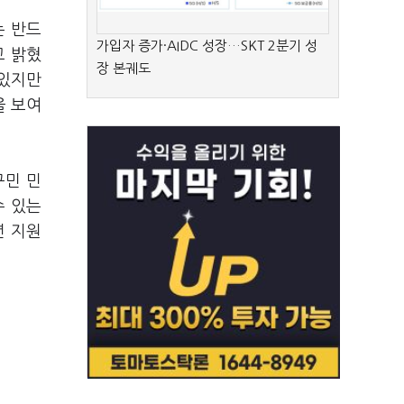
는 반드
가입자 증가·AIDC 성장…SKT 2분기 성
고 밝혔
장 본궤도
돼있지만
을 보여
구민 민
수 있는
년 지원