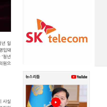
청년 일
 영입돼
 '청년
회의원으
뉴스리듬
이 사실