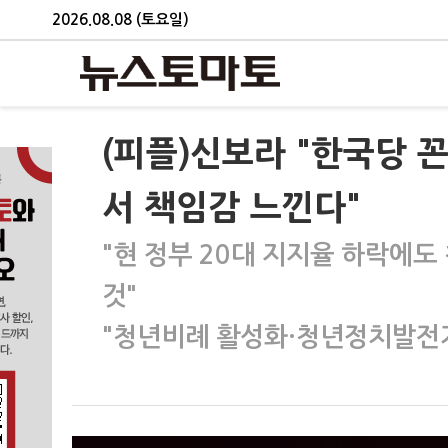
2026.08.08 (토요일)
(피플)신보라 "한국당 
서 책임감 느낀다"
"현 정부 20대 지지율 하락에
것"
"청년비례 활성화·청년정치발전