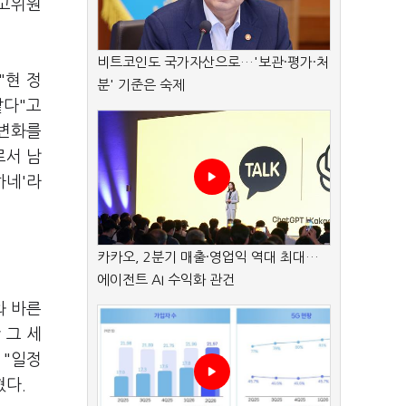
최고위원
비트코인도 국가자산으로…'보관·평가·처
"현 정
분' 기준은 숙제
같다"고
"변화를
로서 남
하네'라
카카오, 2분기 매출·영업익 역대 최대…
에이전트 AI 수익화 관건
와 바른
 그 세
 "일정
혔다.