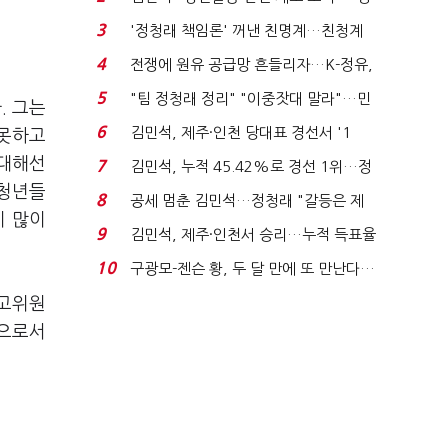
청래 "반명 공세 사...
3
'정청래 책임론' 꺼낸 친명계…친청계
는 추가투표 때리기...
4
전쟁에 원유 공급망 흔들리자…K-정유,
에너지안보 핵심...
5
"팀 정청래 정리" "이중잣대 말라"…민
. 그는
주 최고위원 계파 다...
6
김민석, 제주·인천 당대표 경선서 '1
 못하고
위'(1보)...
 대해선
7
김민석, 누적 45.42%로 경선 1위…정
 청년들
청래와 격차 0.86%p(...
8
공세 멈춘 김민석…정청래 "갈등은 제
이 많이
가 수습"
9
김민석, 제주·인천서 승리…누적 득표율
'1위 탈환'(종합)...
10
구광모-젠슨 황, 두 달 만에 또 만난다…
로봇·AI 등 논...
최고위원
당으로서