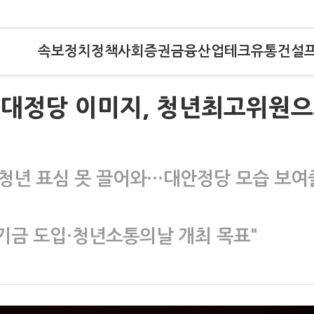
속보
정치
정책
사회
증권
금융
산업
테크
유통
건설
꼰대정당 이미지, 청년최고위원
도 청년 표심 못 끌어와…대안정당 모습 보여
기금 도입·청년소통의날 개최 목표"