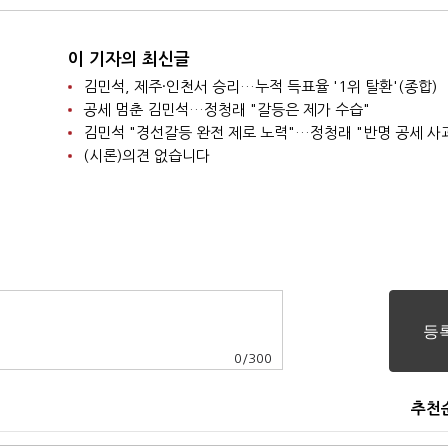
이 기자의 최신글
김민석, 제주·인천서 승리…누적 득표율 '1위 탈환'(종합)
공세 멈춘 김민석…정청래 "갈등은 제가 수습"
김민석 "경선갈등 완전 제로 노력"…정청래 "반명 공세 사
(시론)의견 없습니다
0
/
300
추천