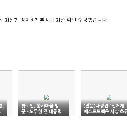
라 최신형 정치정책부장이 최종 확인·수정했습니다.
람,
황교안, 봉하마을 방
(전문)나경원 "선거제
내
문…노무현 전 대통령
패스트트랙은 사상 초
묘역 참배
입법 쿠테타"