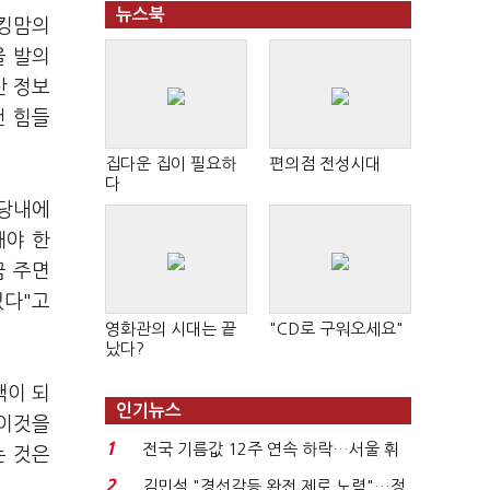
뉴스북
워킹맘의
을 발의
산 정보
건 힘들
집다운 집이 필요하
편의점 전성시대
다
 당내에
해야 한
끔 주면
있다"고
영화관의 시대는 끝
"CD로 구워오세요"
났다?
택이 되
인기뉴스
 이것을
1
전국 기름값 12주 연속 하락…서울 휘
는 것은
발윳값 1909원...
2
김민석 "경선갈등 완전 제로 노력"…정