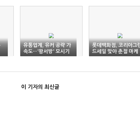
통
유통업계, 유커 공략 가
롯데백화점, 코리아그
속도…'왕서방' 모시기
드세일 맞아 춘절 마케
날
경쟁
팅 전개
이 기자의 최신글