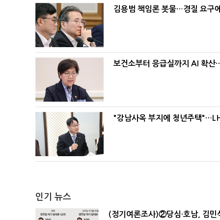
김용범 책임론 봇물…경질 요구에 
보건소부터 응급실까지 AI 확산
"강남사옥 부지에 청년주택"…LH
인기 뉴스
(정기여론조사)②당심·호남, 김민석