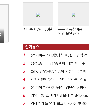
휴대폰이 끊긴 30분
부동산 동상이몽, 국
민만 불안하다
랜
인기뉴스
1
(정기여론조사)②당심·호남, 김민석-정
청래 '초접전'...
2
삼성 Z8 역대급 ‘흥행’에 애플 반격 주
목…9월 ‘폴...
3
(SPC 민낯)④솜방망이 처벌에 식품위
생법 위반 반복...
4
세제개편에 ‘불안·불만’…오세훈 "전월
세 구하기 더 ...
5
(정기여론조사)①당심, 김민석·정청래
'초접전'…대통령 ...
6
기업은행, 소비자피해보상 부실심사·보
이스피싱 공시 ...
7
경상수지 또 역대 최고치…사상 첫 400