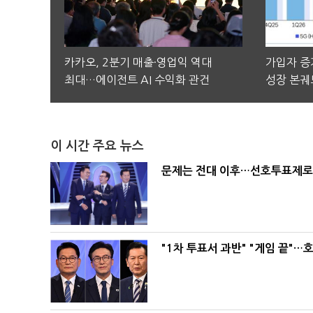
카카오, 2분기 매출·영업익 역대
가입자 증가
최대…에이전트 AI 수익화 관건
성장 본궤
이 시간 주요 뉴스
문제는 전대 이후…선호투표제로 
"1차 투표서 과반" "게임 끝"…