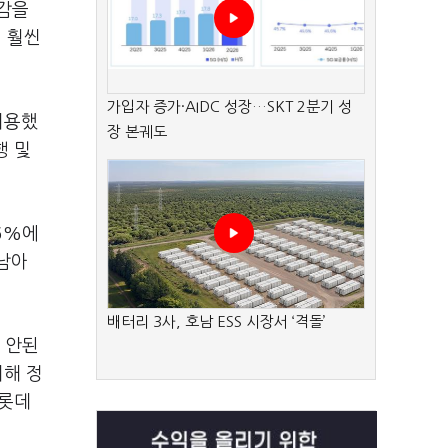
대감을
 훨씬
가입자 증가·AIDC 성장…SKT 2분기 성
허용했
장 본궤도
행 및
6%에
남아
배터리 3사, 호남 ESS 시장서 ‘격돌’
 안된
위해 정
 롯데