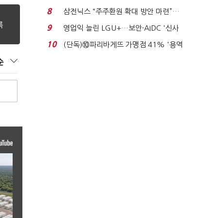
억달러에 '3% 성...
8
삼전닉스 “주주환원 확대 방안 마련”…
로이터에 성명...
9
영업익 늘린 LGU+…보안·AIDC '신사
업 드라이브'...
10
(단독)⑩파리바게뜨 가맹점 41% '용역
제빵기사 없어'…고...
순