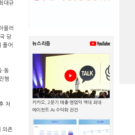
 최대규
 아울러
국 당
뉴스리듬
시 풀어
동·동
 진행
카카오, 2분기 매출·영업익 역대 최대…
후 처
에이전트 AI 수익화 관건
에 의존