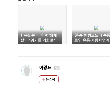
반복되는 '금한령 해제
한·중 해빙모드에 숨
설'…"위기를 기회로"
트인 유통·자동차업계
"내년초 본격적인 봄
기대"
이광표
뉴스북