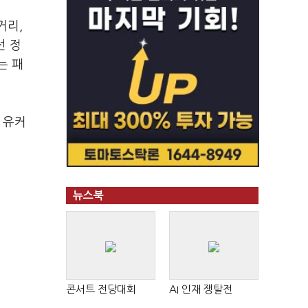
거리,
선 정
는 패
 유커
뉴스북
콘서트 전당대회
AI 인재 쟁탈전