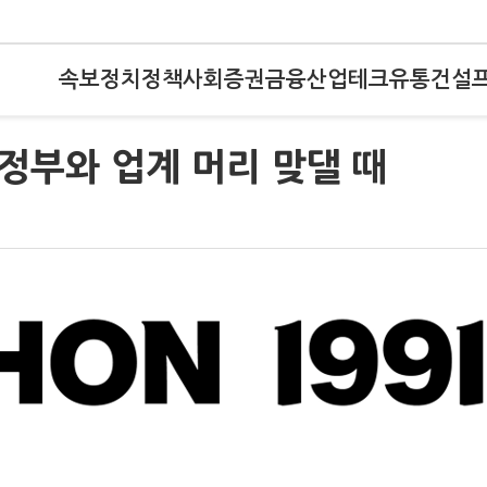
속보
정치
정책
사회
증권
금융
산업
테크
유통
건설
 정부와 업계 머리 맞댈 때