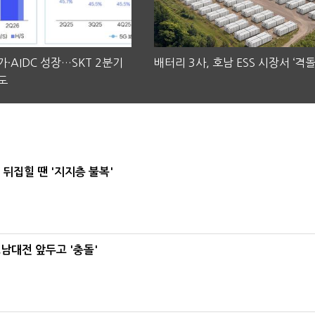
·AIDC 성장…SKT 2분기
배터리 3사, 호남 ESS 시장서 ‘격돌
도
뒤집힐 땐 '지지층 불복'
호남대전 앞두고 '충돌'