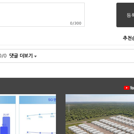
0
/
300
추천
0/0
댓글 더보기