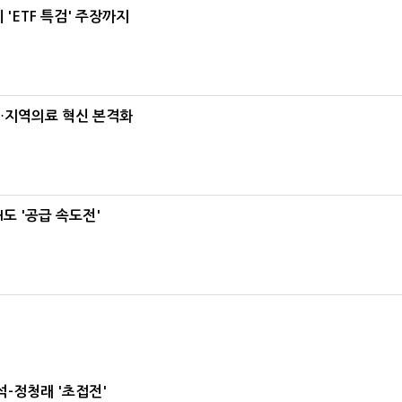
'ETF 특검' 주장까지
…지역의료 혁신 본격화
도 '공급 속도전'
-정청래 '초접전'