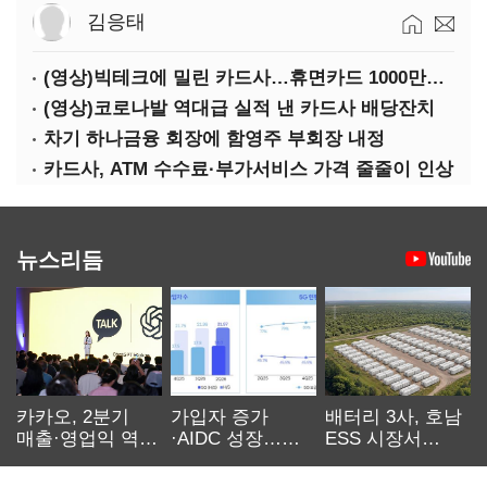
김응태
(영상)빅테크에 밀린 카드사…휴면카드 1000만장 육박
(영상)코로나발 역대급 실적 낸 카드사 배당잔치
차기 하나금융 회장에 함영주 부회장 내정
카드사, ATM 수수료·부가서비스 가격 줄줄이 인상
뉴스리듬
카카오, 2분기
가입자 증가
배터리 3사, 호남
매출·영업익 역대
·AIDC 성장…
ESS 시장서
최대…에이전트
SKT 2분기 성장
‘격돌’
AI 수익화 관건
본궤도