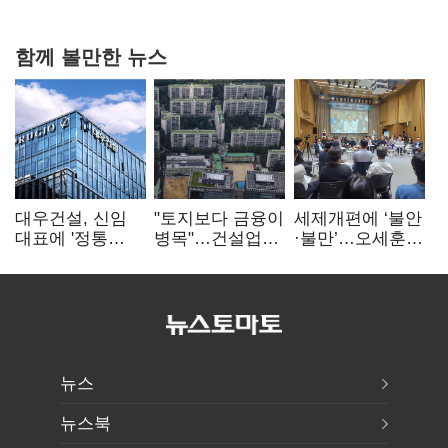
힘들어질 것"
함께 볼만한 뉴스
대우건설, 신임
"토지보다 금융이
세제개편에 ‘불안
대표에 '정통
병목"…건설업계,
·불만’…오세훈
대우맨' 이강석
PF 자금경색
"전월세 구하기
부사장 내정
해소 목소리
더 힘들어질 것"
뉴스
뉴스북