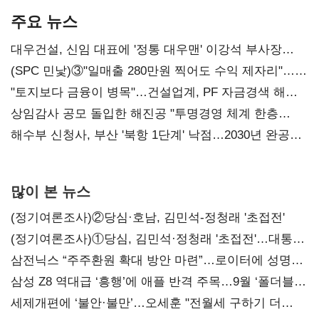
주요 뉴스
대우건설, 신임 대표에 '정통 대우맨' 이강석 부사장
내정
(SPC 민낯)③"일매출 280만원 찍어도 수익 제자리"…
점주 울리는 '상시 할인'
"토지보다 금융이 병목"…건설업계, PF 자금경색 해소
목소리
상임감사 공모 돌입한 해진공 "투명경영 체계 한층
강화"
해수부 신청사, 부산 '북항 1단계' 낙점…2030년 완공
목표
많이 본 뉴스
(정기여론조사)②당심·호남, 김민석-정청래 '초접전'
(정기여론조사)①당심, 김민석·정청래 '초접전'…대통령
지지도 '50% 아래로'(종합)
삼전닉스 “주주환원 확대 방안 마련”…로이터에 성명
보내
삼성 Z8 역대급 ‘흥행’에 애플 반격 주목…9월 ‘폴더블
대전’
세제개편에 ‘불안·불만’…오세훈 "전월세 구하기 더