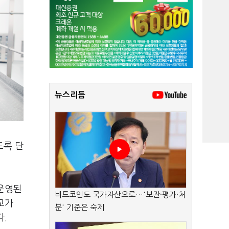
뉴스리듬
도록 단
 운영된
비트코인도 국가자산으로…'보관·평가·처
교가
분' 기준은 숙제
.