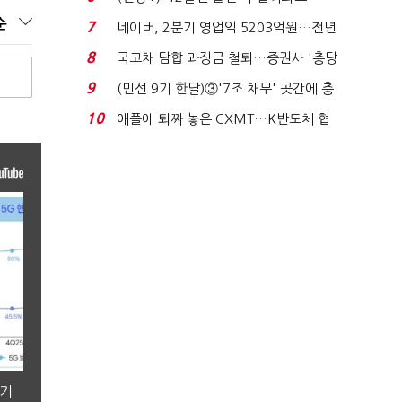
빈 매대 채우며 문 연 ...
순
7
네이버, 2분기 영업익 5203억원…전년
비 0.2% 감소...
8
국고채 담합 과징금 철퇴…증권사 '충당
금 폭탄' 우려...
9
(민선 9기 한달)③'7조 채무' 곳간에 충
격…추미애, 20년...
10
애플에 퇴짜 놓은 CXMT…K반도체 협
상력 ‘호재’...
분기