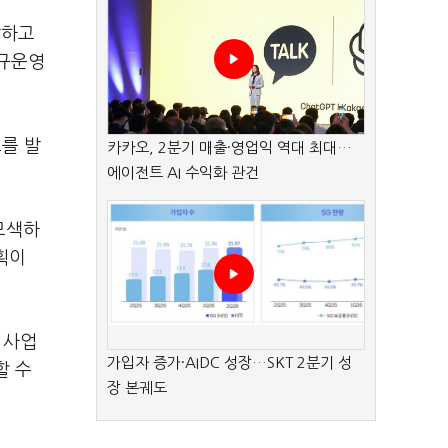
발하고
정규운영
를 발
카카오, 2분기 매출·영업익 역대 최대…
에이전트 AI 수익화 관건
모색하
획이
 사업
가입자 증가·AIDC 성장…SKT 2분기 성
할 수
장 본궤도