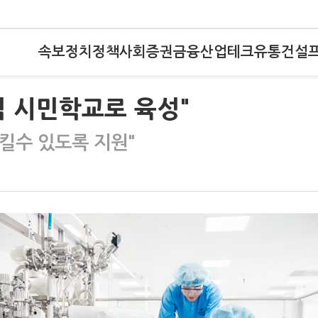
속보
정치
정책
사회
증권
금융
산업
테크
유통
건설
식 시민학교로 육성"
킬수 있도록 지원"