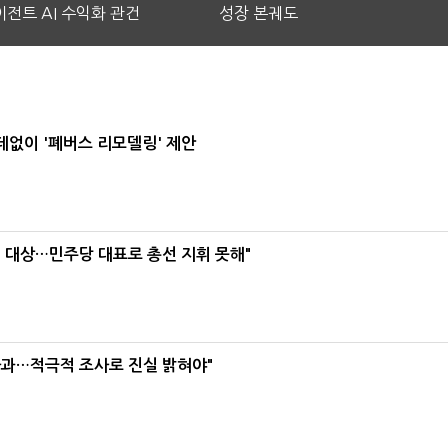
전트 AI 수익화 관건
성장 본궤도
데없이 '폐버스 리모델링' 제안
택' 대상…민주당 대표로 총선 지휘 못해"
사과…적극적 조사로 진실 밝혀야"