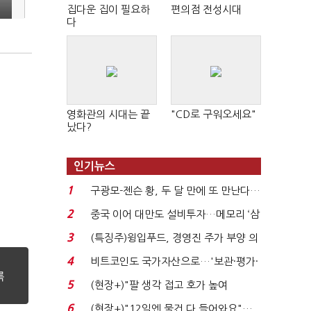
집다운 집이 필요하
편의점 전성시대
다
영화관의 시대는 끝
"CD로 구워오세요"
났다?
인기뉴스
1
구광모-젠슨 황, 두 달 만에 또 만난다…
로봇·AI 등 논...
2
중국 이어 대만도 설비투자…메모리 ‘삼
국전쟁’
3
(특징주)윙입푸드, 경영진 주가 부양 의
지에 상한가...
4
비트코인도 국가자산으로…'보관·평가·
처분' 기준은 ...
5
(현장+)"팔 생각 접고 호가 높여
요"…'덜 똘똘한 한 채' 20...
6
(현장+)"12일엔 물건 다 들어와요"…