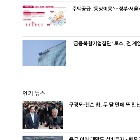
주택공급 '동상이몽'…정부·서울시
'금융복합기업집단' 토스, 전 
인기 뉴스
구광모-젠슨 황, 두 달 만에 또 만
중국 이어 대만도 설비투자…메모리