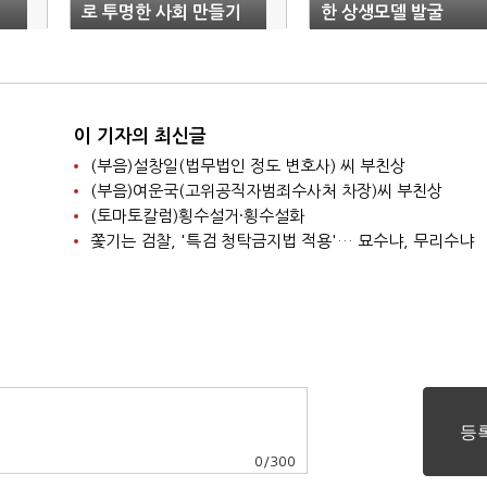
로 투명한 사회 만들기
한 상생모델 발굴
에 일조"
이 기자의 최신글
(부음)설창일(법무법인 정도 변호사) 씨 부친상
(부음)여운국(고위공직자범죄수사처 차장)씨 부친상
(토마토칼럼)횡수설거·횡수설화
쫓기는 검찰, '특검 청탁금지법 적용'… 묘수냐, 무리수냐
0
/
300