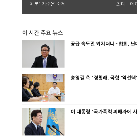
·처분' 기준은 숙제
최대…에이
이 시간 주요 뉴스
공급 속도전 외치더니…황희, 난
송영길 측 "정청래, 국힘 '역선
이 대통령 "국가폭력 피해자에 