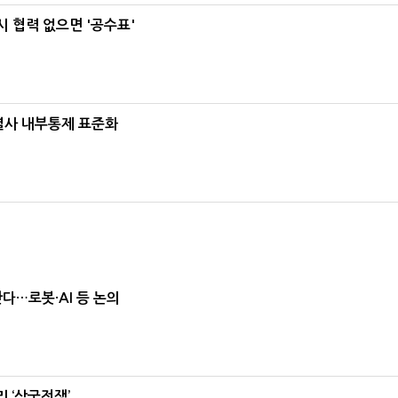
 협력 없으면 '공수표'
계열사 내부통제 표준화
난다…로봇·AI 등 논의
 ‘삼국전쟁’