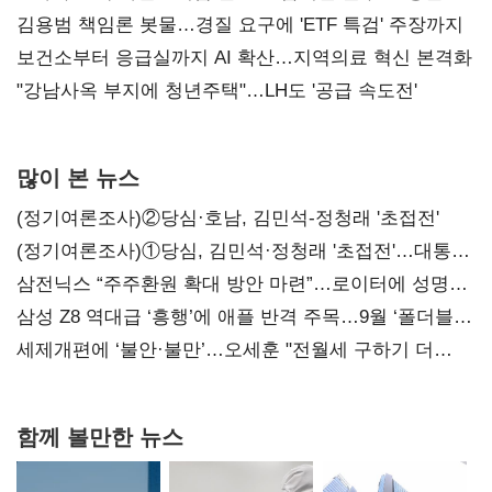
김용범 책임론 봇물…경질 요구에 'ETF 특검' 주장까지
보건소부터 응급실까지 AI 확산…지역의료 혁신 본격화
"강남사옥 부지에 청년주택"…LH도 '공급 속도전'
많이 본 뉴스
(정기여론조사)②당심·호남, 김민석-정청래 '초접전'
(정기여론조사)①당심, 김민석·정청래 '초접전'…대통령
지지도 '50% 아래로'(종합)
삼전닉스 “주주환원 확대 방안 마련”…로이터에 성명
보내
삼성 Z8 역대급 ‘흥행’에 애플 반격 주목…9월 ‘폴더블
대전’
세제개편에 ‘불안·불만’…오세훈 "전월세 구하기 더
힘들어질 것"
함께 볼만한 뉴스