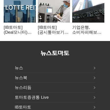
[IB토마토]
[IB토마토]
기업은행,
(Deal모니터)
(공시톺아보기)
소비자피해보상
롯데리츠, 회사채
투자판단 공시,
부실심사·
발행…빠듯한
무엇이 '중요한
보이스피싱 공시
유동성 차환으로
경영사항'일까
위반
대응
뉴스
뉴스북
뉴스리듬
토마토증권통 Live
IB토마토