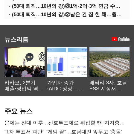
(50대 퇴직…10년의 강)③1억·2억·3억 연금 수령 전략
(50대 퇴직…10년의 강)②남은 건 집 한 채…월세 vs 배당 vs 주택연금
뉴스리듬
카카오, 2분기
가입자 증가
배터리 3사, 호남
매출·영업익 역대
·AIDC 성장…
ESS 시장서
최대…에이전트
SKT 2분기 성장
‘격돌’
AI 수익화 관건
본궤도
주요 뉴스
문제는 전대 이후…선호투표제로 뒤집힐 땐 '지지층
불복'
"1차 투표서 과반" "게임 끝"…호남대전 앞두고 '충돌'