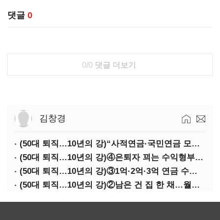
댓글
0
0/0
댓글 더보기
김창경
(50대 퇴직…10년의 강)“사적연금·국민연금 모두 당겨서 수령해야”
(50대 퇴직…10년의 강)④은퇴자 꾀는 수익형부동산·전업투자·편의점 창업
(50대 퇴직…10년의 강)③1억·2억·3억 연금 수령 전략
(50대 퇴직…10년의 강)②남은 건 집 한 채…월세 vs 배당 vs 주택연금