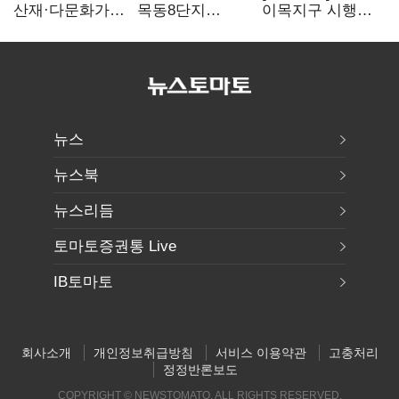
산재·다문화가정
목동8단지
이목지구 시행
청소년 베트남
글로벌
3사
해외캠프 성료
엔지니어링사
완전자본잠식…
'아룹'과 협업
3400억 PF는
그룹 신용으로
뉴스
뉴스북
뉴스리듬
토마토증권통 Live
IB토마토
회사소개
개인정보취급방침
서비스 이용약관
고충처리
정정반론보도
COPYRIGHT © NEWSTOMATO. ALL RIGHTS RESERVED.