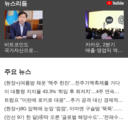
뉴스리듬
비트코인도
카카오, 2분기
국가자산으로…'
매출·영업익 역대
보관·평가·처분'
최대…에이전트
기준은 숙제
AI 수익화 관건
주요 뉴스
(현장+)여름밤 채운 '맥주 한잔'…전주가맥축제를 가다
이 대통령 지지율 43.3% '취임 후 최저치'…4주 연속
'하락'
트럼프 "이란에 로키로 대응"…추가 공격 대신 경제적
압박 시사
(현장+)8G 압력에 눈앞 '깜깜', 이마엔 구슬땀 '뚝뚝'…
화려한 에어쇼 뒤 땀방울
(민선 9기 한 달)④막 오른 '글로벌 해양수도'…'전재수
리더십' 시험대