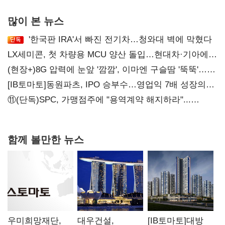
많이 본 뉴스
'한국판 IRA'서 빠진 전기차…청와대 벽에 막혔다
LX세미콘, 첫 차량용 MCU 양산 돌입…현대차·기아에
공급
(현장+)8G 압력에 눈앞 '깜깜', 이마엔 구슬땀 '뚝뚝'…
화려한 에어쇼 뒤 땀방울
[IB토마토]동원파츠, IPO 승부수…영업익 7배 성장의
이면은 고객 편중
⑪(단독)SPC, 가맹점주에 "용역계약 해지하라"...
내팽개친 '사회적합의'
함께 볼만한 뉴스
우미희망재단,
대우건설,
[IB토마토]대방