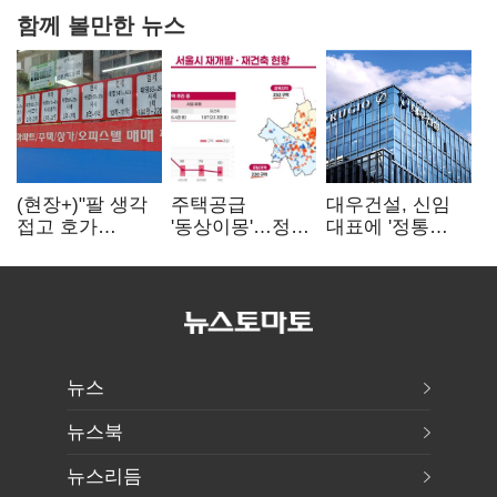
함께 볼만한 뉴스
(현장+)"팔 생각
주택공급
대우건설, 신임
접고 호가
'동상이몽'…정부
대표에 '정통
높여요"…'덜
·서울시 협력
대우맨' 이강석
똘똘한 한 채'
없으면 '공수표'
부사장 내정
20억 키맞추기
뉴스
뉴스북
뉴스리듬