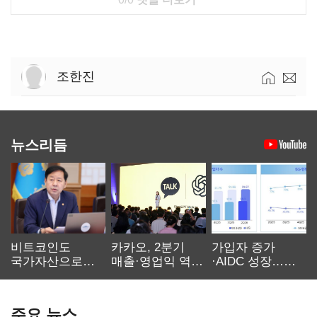
조한진
뉴스리듬
비트코인도
카카오, 2분기
가입자 증가
국가자산으로…'
매출·영업익 역대
·AIDC 성장…
보관·평가·처분'
최대…에이전트
SKT 2분기 성장
기준은 숙제
AI 수익화 관건
본궤도
주요 뉴스