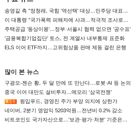
송영길 측 "정청래, 국힘 '역선택' 대상…민주당 대표로
총선 지휘 못해"
이 대통령 "국가폭력 피해자에 사과…적극적 조사로
진실 밝혀야"
주택공급 '동상이몽'…정부·서울시 협력 없으면 '공수표'
'금융복합기업집단' 토스, 전 계열사 내부통제 표준화
ELS 이어 ETF까지…고위험상품 판매 제동 걸린 은행
많이 본 뉴스
구광모-젠슨 황, 두 달 만에 또 만난다…로봇·AI 등 논의
중국 이어 대만도 설비투자…메모리 ‘삼국전쟁’
윙입푸드, 경영진 주가 부양 의지에 상한가
네이버, 2분기 영업익 5203억원…전년비 0.2% 감소
비트코인도 국가자산으로…'보관·평가·처분' 기준은
숙제