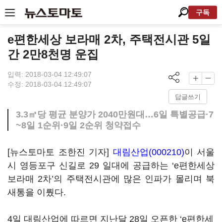
구독
e편한세상 보라매 2차, 주택전시관 5일
간 2만8천명 운집
입력: 2018-03-04 12:49:07
수정: 2018-03-04 12:49:07
답글쓰기
3.3㎡당 평균 분양가 2040만원대…6일 특별공급·7
~8일 1순위·9일 2순위 청약접수
[뉴스토마토 조한진 기자]
대림산업(000210)
이 서울
시 영등포구 신길로 29 일대에 공급하는 ‘e편한세상
보라매 2차’의 주택전시관에 많은 인파가 몰리며 북
새통을 이뤘다.
4일 대림산업에 따르면 지난달 28일 오픈한 ‘e편한세