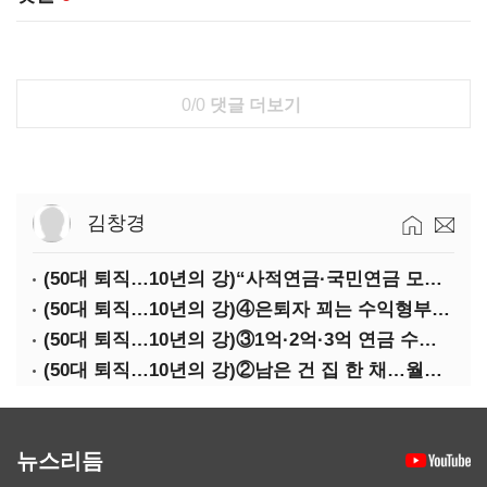
0/0
댓글 더보기
김창경
(50대 퇴직…10년의 강)“사적연금·국민연금 모두 당겨서 수령해야”
(50대 퇴직…10년의 강)④은퇴자 꾀는 수익형부동산·전업투자·편의점 창업
(50대 퇴직…10년의 강)③1억·2억·3억 연금 수령 전략
(50대 퇴직…10년의 강)②남은 건 집 한 채…월세 vs 배당 vs 주택연금
뉴스리듬