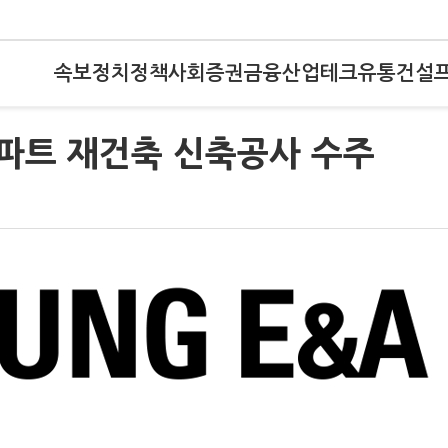
속보
정치
정책
사회
증권
금융
산업
테크
유통
건설
아파트 재건축 신축공사 수주