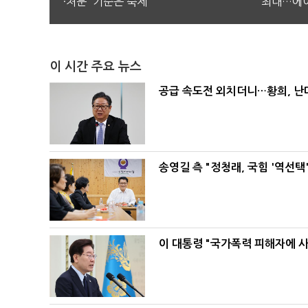
·처분' 기준은 숙제
최대…에이
이 시간 주요 뉴스
공급 속도전 외치더니…황희, 난
송영길 측 "정청래, 국힘 '역선
이 대통령 "국가폭력 피해자에 