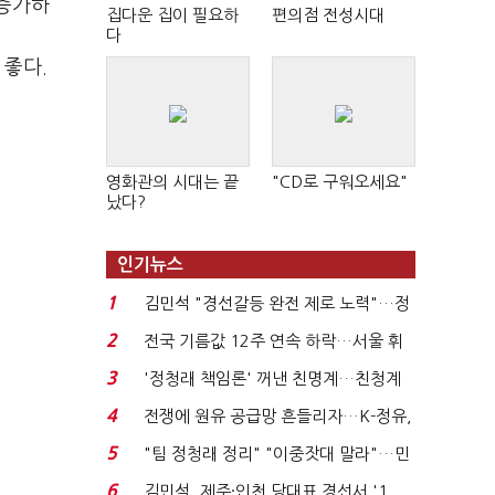
 증가하
집다운 집이 필요하
편의점 전성시대
다
 좋다.
영화관의 시대는 끝
"CD로 구워오세요"
났다?
인기뉴스
1
김민석 "경선갈등 완전 제로 노력"…정
청래 "반명 공세 사...
2
전국 기름값 12주 연속 하락…서울 휘
발윳값 1909원...
3
'정청래 책임론' 꺼낸 친명계…친청계
는 추가투표 때리기...
4
전쟁에 원유 공급망 흔들리자…K-정유,
에너지안보 핵심...
5
"팀 정청래 정리" "이중잣대 말라"…민
주 최고위원 계파 다...
6
김민석, 제주·인천 당대표 경선서 '1