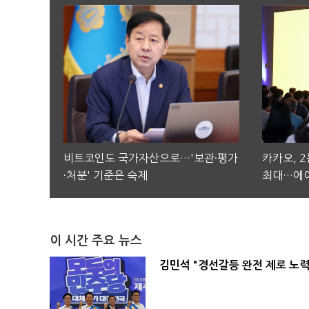
비트코인도 국가자산으로…'보관·평가
카카오, 
·처분' 기준은 숙제
최대…에이
이 시간 주요 뉴스
김민석 "경선갈등 완전 제로 노력