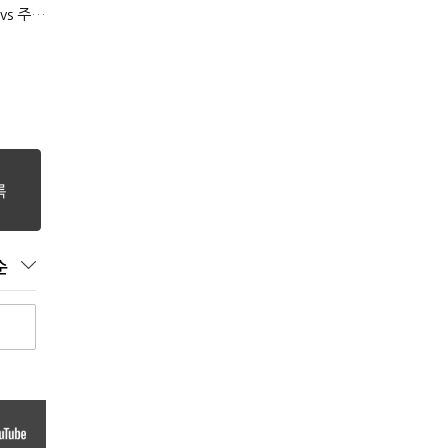
(50대 퇴직…10년의 강)②남은 건 집 한 채…월세 vs 배당 vs 주택연금
순