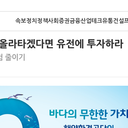
속보
정치
정책
사회
증권
금융
산업
테크
유통
건설
도 올라타겠다면 유전에 투자하라
험 줄이기