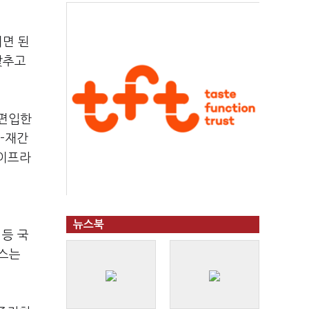
리면 된
낮추고
 편입한
-재간
파이프라
뉴스북
 등 국
텍스는