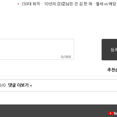
0
/
300
추천
0/0
댓글 더보기