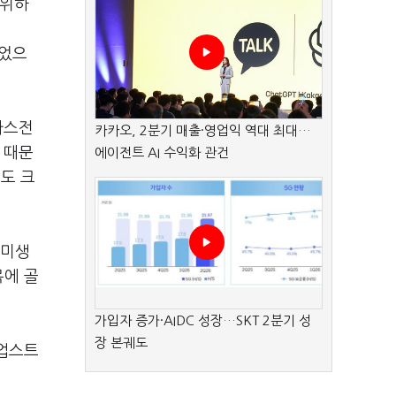
영위하
뛰었으
 가스전
카카오, 2분기 매출·영업익 역대 최대…
 때문
에이전트 AI 수익화 관건
도 크
북미생
목에 골
가입자 증가·AIDC 성장…SKT 2분기 성
장 본궤도
 업스트