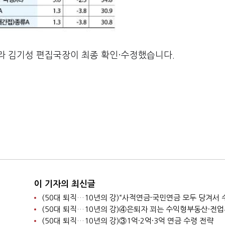
라 김기성 편집국장이 최종 확인·수정했습니다.
이 기자의 최신글
(50대 퇴직…10년의 강)③1억·2억·3억 연금 수령 전략