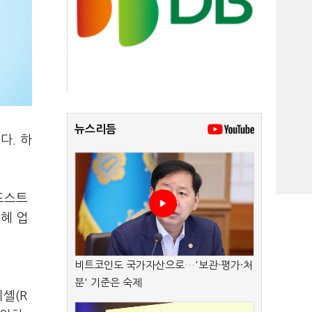
뉴스리듬
다. 하
미드스트
수혜 업
비트코인도 국가자산으로…'보관·평가·처
분' 기준은 숙제
셸(R