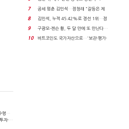
위'(1보)...
7
공세 멈춘 김민석…정청래 "갈등은 제
가 수습"
8
김민석, 누적 45.42%로 경선 1위…정
청래와 격차 0.86%p(...
9
구광모-젠슨 황, 두 달 만에 또 만난다…
로봇·AI 등 논...
10
비트코인도 국가자산으로…'보관·평가·
처분' 기준은 ...
(50대 퇴직…10년의 강)“사적연금·국민연금 모두 당겨서 수령해야”
(50대 퇴직…10년의 강)④은퇴자 꾀는 수익형부동산·전업투자·편의점 창업