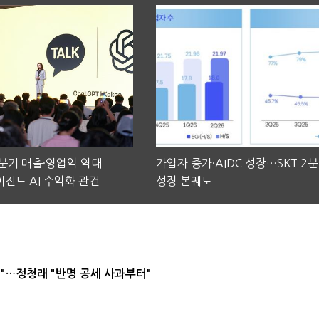
2분기 매출·영업익 역대
가입자 증가·AIDC 성장…SKT 2
전트 AI 수익화 관건
성장 본궤도
"…정청래 "반명 공세 사과부터"