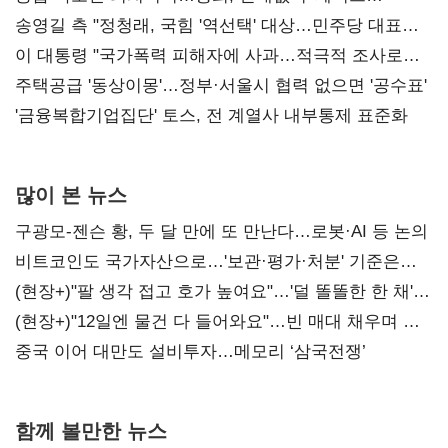
리모델링' 제안
송영길 측 "정청래, 국힘 '역선택' 대상…민주당 대표로
총선 지휘 못해"
이 대통령 "국가폭력 피해자에 사과…적극적 조사로
진실 밝혀야"
주택공급 '동상이몽'…정부·서울시 협력 없으면 '공수표'
'금융복합기업집단' 토스, 전 계열사 내부통제 표준화
많이 본 뉴스
구광모-젠슨 황, 두 달 만에 또 만난다…로봇·AI 등 논의
비트코인도 국가자산으로…'보관·평가·처분' 기준은
숙제
(현장+)"팔 생각 접고 호가 높여요"…'덜 똘똘한 한 채'
20억 키맞추기
(현장+)"12일엔 물건 다 들어와요"…빈 매대 채우며 문
연 홈플러스
중국 이어 대만도 설비투자…메모리 ‘삼국전쟁’
함께 볼만한 뉴스