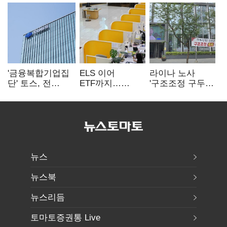
'금융복합기업집
ELS 이어
라이나 노사
단' 토스, 전
ETF까지…
'구조조정 구두
계열사 내부통제
고위험상품 판매
합의안' 도출
표준화
제동 걸린 은행
뉴스
뉴스북
뉴스리듬
토마토증권통 Live