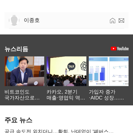
이종호
뉴스리듬
비트코인도
카카오, 2분기
가입자 증가
국가자산으로…'
매출·영업익 역대
·AIDC 성장…
보관·평가·처분'
최대…에이전트
SKT 2분기 성장
기준은 숙제
AI 수익화 관건
본궤도
주요 뉴스
공급 속도전 외치더니…황희, 난데없이 '폐버스