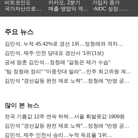
비트코인도
카카오, 2분기
가입자 증가
국가자산으로…'
매출·영업익 역대
·AIDC 성장…
보관·평가·처분'
최대…에이전트
SKT 2분기 성장
기준은 숙제
AI 수익화 관건
본궤도
주요 뉴스
김민석, 누적 45.42%로 경선 1위…정청래와 격차
0.86%p(2보)
김민석, 제주·인천 당대표 경선서 '1위'(1보)
공세 멈춘 김민석…정청래 "갈등은 제가 수습"
"팀 정청래 정리" "이중잣대 말라"…민주 최고위원 계파
다툼 격화
김민석 "경선갈등 완전 제로 노력"…정청래 "반명 공세
사과부터"
많이 본 뉴스
전국 기름값 12주 연속 하락…서울 휘발윳값 1909원
김민석 "경선갈등 완전 제로 노력"…정청래 "반명 공세
사과부터"
김민석, 제주·인천서 승리…누적 득표율 '1위