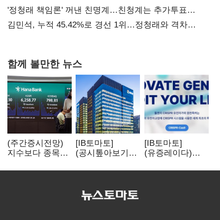
탈환'(종합)
'정청래 책임론' 꺼낸 친명계…친청계는 추가투표
때리기
김민석, 누적 45.42%로 경선 1위…정청래와 격차
0.86%p(2보)
함께 볼만한 뉴스
(주간증시전망)
[IB토마토]
[IB토마토]
지수보다 종목…
(공시톺아보기)
(유증레이다)
선별 장세
수주 공시, 왜
툴젠, 조달액
이어진다
바로 매출로
3분의 1 토막…
잡히지 않을까
특허소송
비용부터 챙긴다