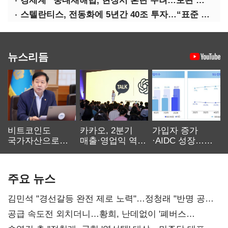
경제계 “중대재해법, 현장서 혼란 우려…보완 필요”
스텔란티스, 전동화에 5년간 40조 투자…“표준 제시”
뉴스리듬
비트코인도
카카오, 2분기
가입자 증가
국가자산으로…'
매출·영업익 역대
·AIDC 성장…
보관·평가·처분'
최대…에이전트
SKT 2분기 성장
기준은 숙제
AI 수익화 관건
본궤도
주요 뉴스
김민석 "경선갈등 완전 제로 노력"…정청래 "반명 공세
사과부터"
공급 속도전 외치더니…황희, 난데없이 '폐버스