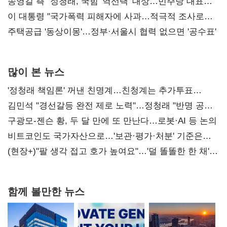
리모델링' 제안
송영길 측 "정청래, 국힘 '역선택' 대상…민주당 대표로
총선 지휘 못해"
이 대통령 "국가폭력 피해자에 사과…적극적 조사로
진실 밝혀야"
주택공급 '동상이몽'…정부·서울시 협력 없으면 '공수표'
많이 본 뉴스
'정청래 책임론' 꺼낸 친명계…친청계는 추가투표
때리기
김민석 "경선갈등 완전 제로 노력"…정청래 "반명 공세
사과부터"
구광모-젠슨 황, 두 달 만에 또 만난다…로봇·AI 등 논의
비트코인도 국가자산으로…'보관·평가·처분' 기준은
숙제
(현장+)"팔 생각 접고 호가 높여요"…'덜 똘똘한 한 채'
20억 키맞추기
함께 볼만한 뉴스