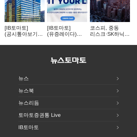
[IB토마토]
[IB토마토]
코스피, 중동
(공시톺아보기)
(유증레이다)
리스크·SK하닉
수주 공시, 왜
툴젠, 조달액
5% 급락에
바로 매출로
3분의 1 토막…
뒷걸음
잡히지 않을까
특허소송
비용부터 챙긴다
뉴스
뉴스북
뉴스리듬
토마토증권통 Live
IB토마토