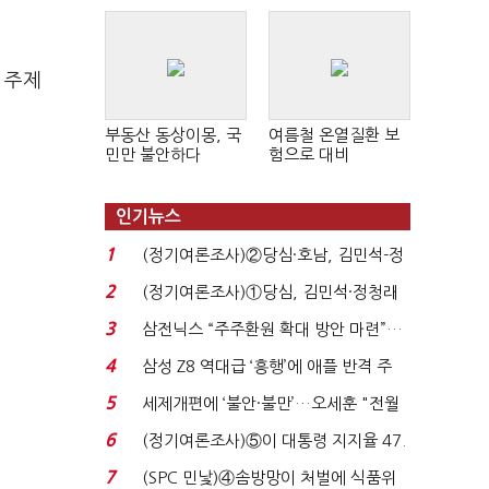
 주제
부동산 동상이몽, 국
여름철 온열질환 보
민만 불안하다
험으로 대비
인기뉴스
1
(정기여론조사)②당심·호남, 김민석-정
청래 '초접전'...
2
(정기여론조사)①당심, 김민석·정청래
'초접전'…대통령 ...
3
삼전닉스 “주주환원 확대 방안 마련”…
로이터에 성명...
4
삼성 Z8 역대급 ‘흥행’에 애플 반격 주
목…9월 ‘폴...
5
세제개편에 ‘불안·불만’…오세훈 "전월
세 구하기 더 ...
6
(정기여론조사)⑤이 대통령 지지율 47.
7%…일주일 만에 ...
7
(SPC 민낯)④솜방망이 처벌에 식품위