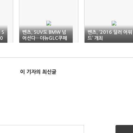
 S
벤츠, SUV도 BMW 넘
벤츠, ‘2016 딜러 어워
0
어선다…더뉴GLC쿠페
드’ 개최
로 시동
이 기자의 최신글