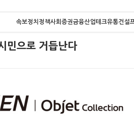
속보
정치
정책
사회
증권
금융
산업
테크
유통
건설
 시민으로 거듭난다