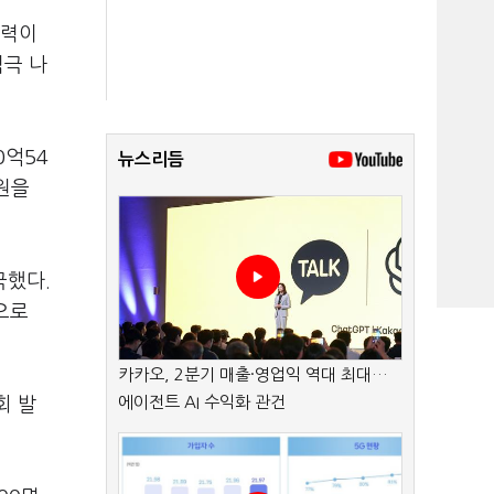
향력이
적극 나
0억54
뉴스리듬
억원을
극했다.
으로
카카오, 2분기 매출·영업익 역대 최대…
에이전트 AI 수익화 관건
회 발