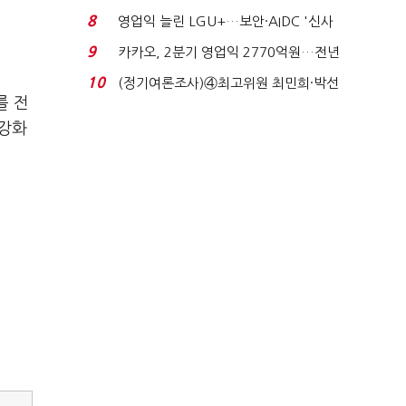
생법 위반 반복...
8
영업익 늘린 LGU+…보안·AIDC '신사
업 드라이브'...
9
카카오, 2분기 영업익 2770억원…전년
비 36% 증가...
10
(정기여론조사)④최고위원 최민희·박선
를 전
원 '양강'…서미...
 강화