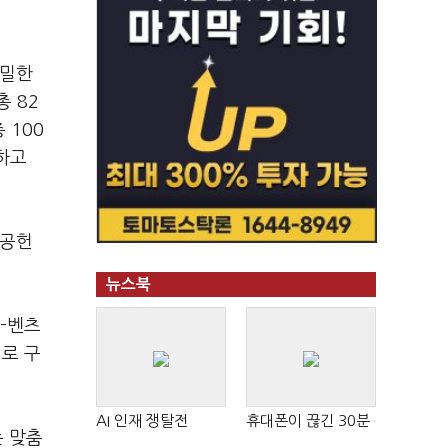
긴밀한
총 82
 100
하고
회공헌
뉴스북
-벤츠
지로 구
AI 인재 쟁탈전
휴대폰이 끊긴 30분
는 맞춤