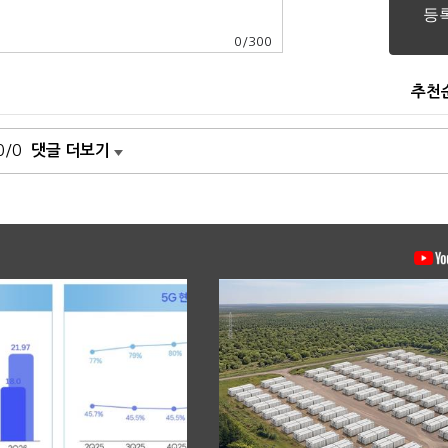
0
/
300
추천
0/0
댓글 더보기