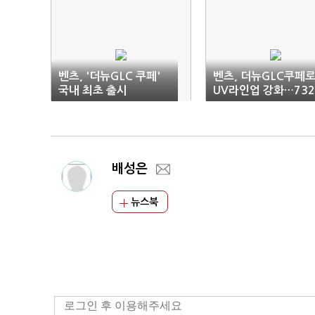
벤츠, '더뉴GLC 쿠페'
벤츠, 더뉴GLC쿠페로
국내 최초 출시
UV라인업 강화…732
만원부터
배성은
뉴스북