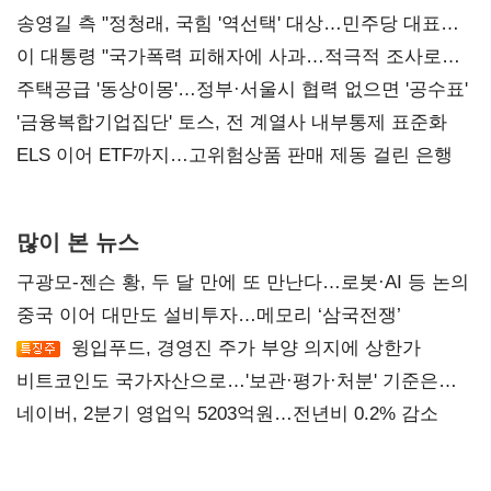
송영길 측 "정청래, 국힘 '역선택' 대상…민주당 대표로
총선 지휘 못해"
이 대통령 "국가폭력 피해자에 사과…적극적 조사로
진실 밝혀야"
주택공급 '동상이몽'…정부·서울시 협력 없으면 '공수표'
'금융복합기업집단' 토스, 전 계열사 내부통제 표준화
ELS 이어 ETF까지…고위험상품 판매 제동 걸린 은행
많이 본 뉴스
구광모-젠슨 황, 두 달 만에 또 만난다…로봇·AI 등 논의
중국 이어 대만도 설비투자…메모리 ‘삼국전쟁’
윙입푸드, 경영진 주가 부양 의지에 상한가
비트코인도 국가자산으로…'보관·평가·처분' 기준은
숙제
네이버, 2분기 영업익 5203억원…전년비 0.2% 감소