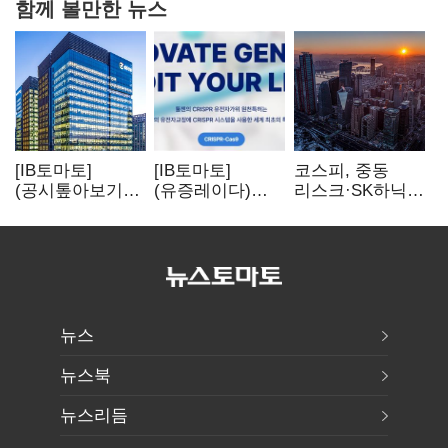
함께 볼만한 뉴스
[IB토마토]
[IB토마토]
코스피, 중동
(공시톺아보기)
(유증레이다)
리스크·SK하닉
수주 공시, 왜
툴젠, 조달액
5% 급락에
바로 매출로
3분의 1 토막…
뒷걸음
잡히지 않을까
특허소송
비용부터 챙긴다
뉴스
뉴스북
뉴스리듬