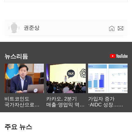
권준상
뉴스리듬
비트코인도
카카오, 2분기
가입자 증가
국가자산으로…'
매출·영업익 역대
·AIDC 성장…
보관·평가·처분'
최대…에이전트
SKT 2분기 성장
기준은 숙제
AI 수익화 관건
본궤도
주요 뉴스