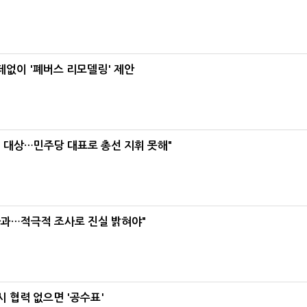
데없이 '폐버스 리모델링' 제안
택' 대상…민주당 대표로 총선 지휘 못해"
사과…적극적 조사로 진실 밝혀야"
 협력 없으면 '공수표'