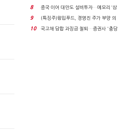
적극적 조사로 진...
8
중국 이어 대만도 설비투자…메모리 ‘삼
국전쟁’
9
(특징주)윙입푸드, 경영진 주가 부양 의
지에 상한가...
10
국고채 담합 과징금 철퇴…증권사 '충당
금 폭탄' 우려...