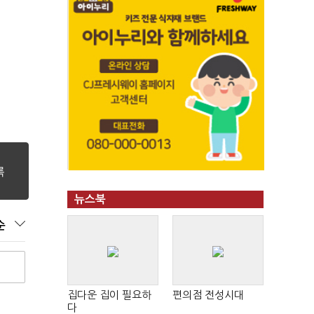
뉴스북
순
집다운 집이 필요하
편의점 전성시대
다