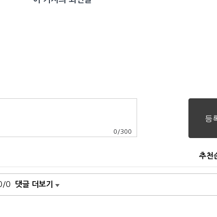
0
/
300
추천
0/0
댓글 더보기