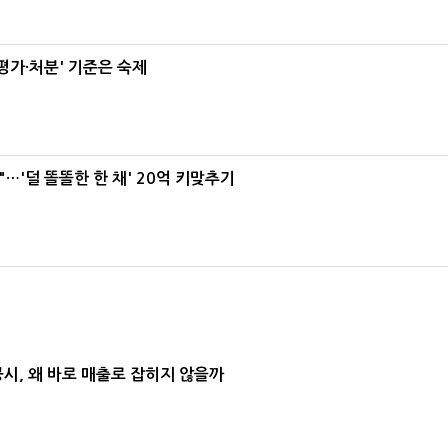
가·처분' 기준은 숙제
"…'덜 똘똘한 한 채' 20억 키맞추기
공시, 왜 바로 매출로 잡히지 않을까