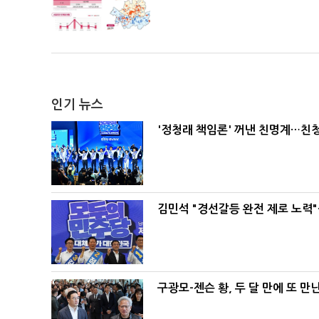
인기 뉴스
'정청래 책임론' 꺼낸 친명계…친
김민석 "경선갈등 완전 제로 노력"
구광모-젠슨 황, 두 달 만에 또 만