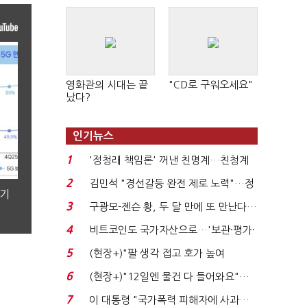
영화관의 시대는 끝
"CD로 구워오세요"
났다?
인기뉴스
1
'정청래 책임론' 꺼낸 친명계…친청계
는 추가투표 때리기...
2
김민석 "경선갈등 완전 제로 노력"…정
분기
청래 "반명 공세 사...
3
구광모-젠슨 황, 두 달 만에 또 만난다…
로봇·AI 등 논...
4
비트코인도 국가자산으로…'보관·평가·
처분' 기준은 ...
5
(현장+)"팔 생각 접고 호가 높여
요"…'덜 똘똘한 한 채' 20...
6
(현장+)"12일엔 물건 다 들어와요"…
빈 매대 채우며 문 연 ...
7
이 대통령 "국가폭력 피해자에 사과…