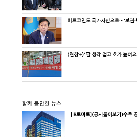
비트코인도 국가자산으로…'보관·평
(현장+)"팔 생각 접고 호가 높여요
함께 볼만한 뉴스
[IB토마토](공시톺아보기)수주 