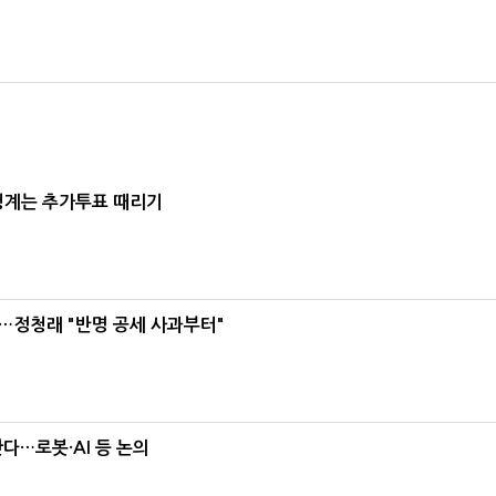
청계는 추가투표 때리기
…정청래 "반명 공세 사과부터"
난다…로봇·AI 등 논의