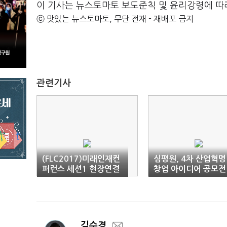
이 기사는 뉴스토마토 보도준칙 및 윤리강령에 따
ⓒ 맛있는 뉴스토마토, 무단 전재 - 재배포 금지
관련기사
(FLC2017)미래인재컨
심평원, 4차 산업혁명
퍼런스 세션1 현장연결
창업 아이디어 공모전
개최
김수경