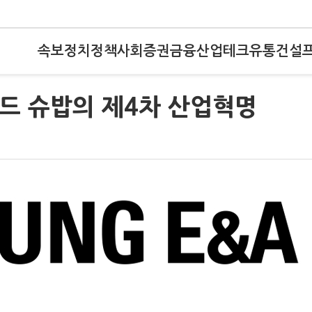
속보
정치
정책
사회
증권
금융
산업
테크
유통
건설
드 슈밥의 제4차 산업혁명