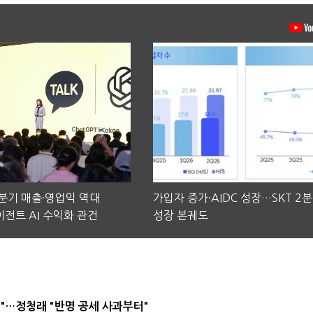
2분기 매출·영업익 역대
가입자 증가·AIDC 성장…SKT 2
전트 AI 수익화 관건
성장 본궤도
"…정청래 "반명 공세 사과부터"