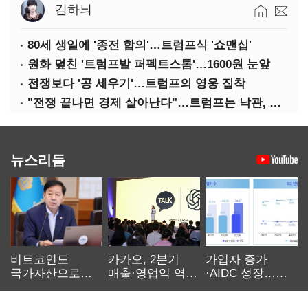
김하늬
80세 생일에 '종전 합의'…트럼프식 '쇼맨십'
원화 덮친 '트럼프발 퍼펙트스톰'…1600원 눈앞
전쟁보다 '공 세우기'…트럼프의 영웅 집착
"전쟁 끝나면 경제 살아난다"…트럼프는 낙관, 미국인은 싸늘
뉴스리듬
비트코인도
카카오, 2분기
가입자 증가
국가자산으로…'
매출·영업익 역대
·AIDC 성장…
보관·평가·처분'
최대…에이전트
SKT 2분기 성장
기준은 숙제
AI 수익화 관건
본궤도