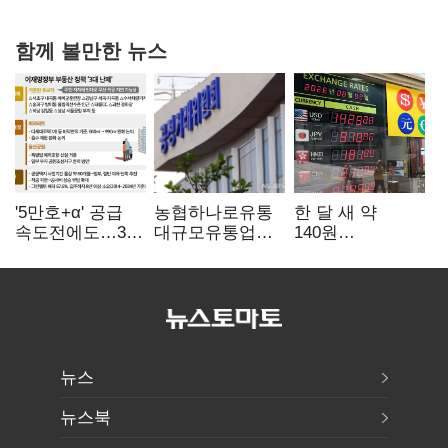
과징금 4억6200만원 부과
함께 볼만한 뉴스
'5만호+α' 공급
농협하나로유통
한 달 새 약
속도전에도…3대
대규모유통업법
140원
난제 '첩첩산중'
위반 적발…
급락…'역대급
공정위, 과징금
엔저'에 원화
4억6200만원
변곡점
부과
뉴스
뉴스북