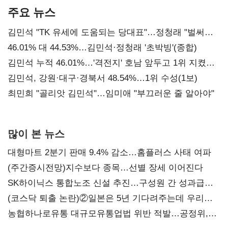
주요 뉴스
김민석 "TK 유세에 도움되는 당대표"…정청래 "벌써
대표된 양 당직 배분"
46.01% 대 44.53%…김민석·정청래 '초박빙'(종합)
김민석 누적 46.01%…'격전지' 호남 앞두고 1위 지켰다
(2보)
김민석, 강원·대구·경북서 48.54%…1위 수성(1보)
최민희 "골리앗 김민석"…임미애 "부끄러운 줄 알아야"
많이 본 뉴스
대형마트 2분기 판매 9.4% 감소…홈플러스 사태 여파
(주간증시전망)지수보다 종목…선별 장세 이어진다
SK하이닉스 통합노조 신설 추진…구성원 간 성과급
불만 확산
(코스닥 퇴출 논란)②일본은 5년 기다려주는데 우리는
당장 퇴출?…시간만으론 부족한 코스닥 구하기
농협하나로유통 대규모유통업법 위반 적발…공정위,