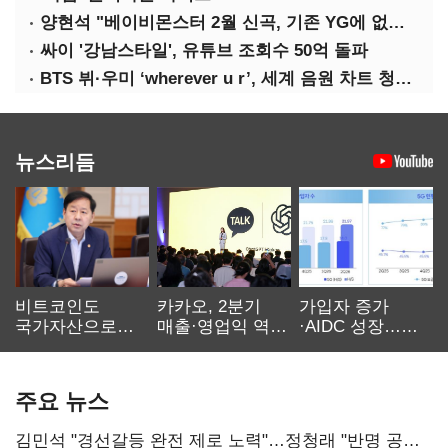
양현석 "베이비몬스터 2월 신곡, 기존 YG에 없던 노래"
싸이 '강남스타일', 유튜브 조회수 50억 돌파
BTS 뷔·우미 ‘wherever u r’, 세계 음원 차트 청신호
뉴스리듬
비트코인도
카카오, 2분기
가입자 증가
국가자산으로…'
매출·영업익 역대
·AIDC 성장…
보관·평가·처분'
최대…에이전트
SKT 2분기 성장
기준은 숙제
AI 수익화 관건
본궤도
주요 뉴스
김민석 "경선갈등 완전 제로 노력"…정청래 "반명 공세