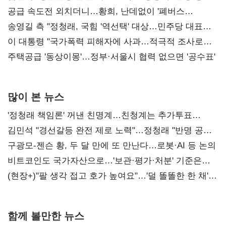
사과부터"
공급 속도전 외치더니…황희, 난데없이 '폐버스
리모델링' 제안
송영길 측 "정청래, 국힘 '역선택' 대상…민주당 대표로
총선 지휘 못해"
이 대통령 "국가폭력 피해자에 사과…적극적 조사로
진실 밝혀야"
주택공급 '동상이몽'…정부·서울시 협력 없으면 '공수표'
많이 본 뉴스
'정청래 책임론' 꺼낸 친명계…친청계는 추가투표
때리기
김민석 "경선갈등 완전 제로 노력"…정청래 "반명 공세
사과부터"
구광모-젠슨 황, 두 달 만에 또 만난다…로봇·AI 등 논의
비트코인도 국가자산으로…'보관·평가·처분' 기준은
숙제
(현장+)"팔 생각 접고 호가 높여요"…'덜 똘똘한 한 채'
20억 키맞추기
함께 볼만한 뉴스