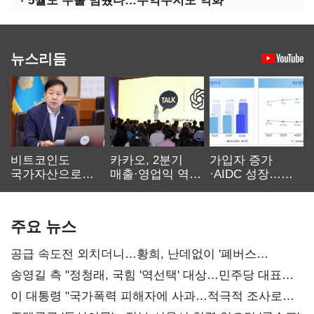
5월도 수출 멈췄다…무역수지도 악화
뉴스리듬
비트코인도
카카오, 2분기
가입자 증가
국가자산으로…'
매출·영업익 역대
·AIDC 성장…
보관·평가·처분'
최대…에이전트
SKT 2분기 성장
기준은 숙제
AI 수익화 관건
본궤도
주요 뉴스
공급 속도전 외치더니…황희, 난데없이 '폐버스
리모델링' 제안
송영길 측 "정청래, 국힘 '역선택' 대상…민주당 대표로
총선 지휘 못해"
이 대통령 "국가폭력 피해자에 사과…적극적 조사로