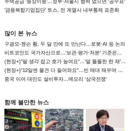
진실 밝혀야"
주택공급 '동상이몽'…정부·서울시 협력 없으면 '공수표'
'금융복합기업집단' 토스, 전 계열사 내부통제 표준화
많이 본 뉴스
구광모-젠슨 황, 두 달 만에 또 만난다…로봇·AI 등 논의
비트코인도 국가자산으로…'보관·평가·처분' 기준은
숙제
(현장+)"팔 생각 접고 호가 높여요"…'덜 똘똘한 한 채'
20억 키맞추기
(현장+)"12일엔 물건 다 들어와요"…빈 매대 채우며 문
연 홈플러스
중국 이어 대만도 설비투자…메모리 ‘삼국전쟁’
함께 볼만한 뉴스