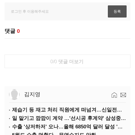
댓글
0
0/0
댓글 더보기
김지영
제습기 등 재고 처리 직원에게 떠넘겨…신일전자 '과징금 처벌'
일 맡기고 깜깜이 계약 …'선시공 후계약' 삼성중공업 덜미
수출 '상저하저' 오나…올해 6850억 달러 달성 '빨간불'