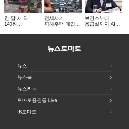
한 달 새 약
전세사기
보건소부터
140원
피해주택 매입
응급실까지 AI
급락…'역대급
1만호 돌파…
확산…지역의료
엔저'에 원화
누적 피해자
혁신 본격화
변곡점
4만278명
뉴스
뉴스북
뉴스리듬
토마토증권통 Live
IB토마토