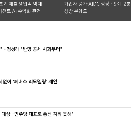
2분기 매출·영업익 역대
가입자 증가·AIDC 성장…SKT 2
전트 AI 수익화 관건
성장 본궤도
"…정청래 "반명 공세 사과부터"
데없이 '폐버스 리모델링' 제안
택' 대상…민주당 대표로 총선 지휘 못해"