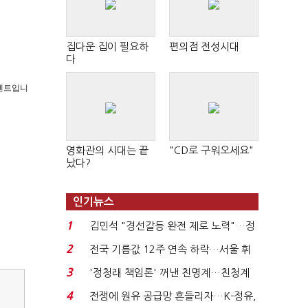
집다운 집이 필요하
편의점 전성시대
다
 콘텐트입니
영화관의 시대는 끝
"CD로 구워오세요"
났다?
인기뉴스
1
김민석 "경선갈등 완전 제로 노력"…정
청래 "반명 공세 사...
2
전국 기름값 12주 연속 하락…서울 휘
발윳값 1909원...
3
'정청래 책임론' 꺼낸 친명계…친청계
는 추가투표 때리기...
4
전쟁에 원유 공급망 흔들리자…K-정유,