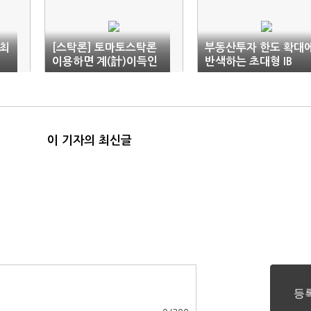
 최
[스탁론] 토마토스탁론
부동산투자 한도 확대
이용하면 계(計)이득인
반색하는 초대형 IB
데?!(최저 2.4%)
이 기자의 최신글