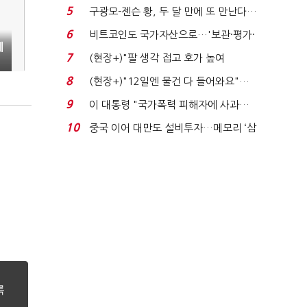
에너지안보 핵심...
5
구광모-젠슨 황, 두 달 만에 또 만난다…
로봇·AI 등 논...
6
비트코인도 국가자산으로…'보관·평가·
에
처분' 기준은 ...
7
(현장+)"팔 생각 접고 호가 높여
요"…'덜 똘똘한 한 채' 20...
8
(현장+)"12일엔 물건 다 들어와요"…
빈 매대 채우며 문 연 ...
9
이 대통령 "국가폭력 피해자에 사과…
적극적 조사로 진...
10
중국 이어 대만도 설비투자…메모리 ‘삼
국전쟁’