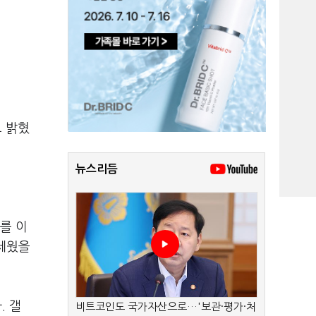
고 밝혔
뉴스리듬
를 이
 세웠을
. 갤
비트코인도 국가자산으로…'보관·평가·처