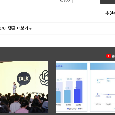
0
/
300
추천
0/0
댓글 더보기