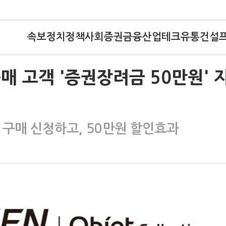
속보
정치
정책
사회
증권
금융
산업
테크
유통
건설
구매 고객 '증권장려금 50만원' 
 구매 신청하고, 50만원 할인효과