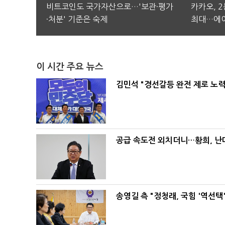
비트코인도 국가자산으로…'보관·평가
카카오, 
·처분' 기준은 숙제
최대…에이
이 시간 주요 뉴스
김민석 "경선갈등 완전 제로 노력
공급 속도전 외치더니…황희, 난
송영길 측 "정청래, 국힘 '역선