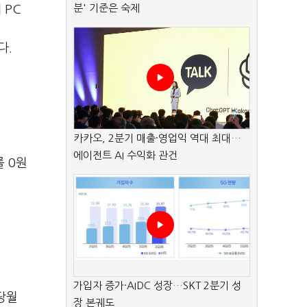
분' 기준은 숙제
 PC
다.
카카오, 2분기 매출·영업익 역대 최대…
에이전트 AI 수익화 관건
를 0원
가입자 증가·AIDC 성장…SKT 2분기 성
당월
장 본궤도