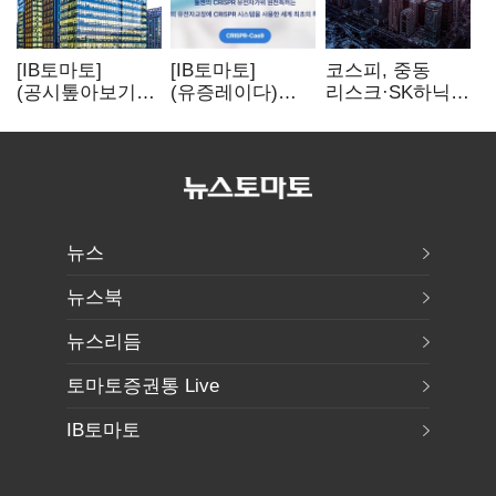
[IB토마토]
[IB토마토]
코스피, 중동
(공시톺아보기)
(유증레이다)
리스크·SK하닉
수주 공시, 왜
툴젠, 조달액
5% 급락에
바로 매출로
3분의 1 토막…
뒷걸음
잡히지 않을까
특허소송
비용부터 챙긴다
뉴스
뉴스북
뉴스리듬
토마토증권통 Live
IB토마토