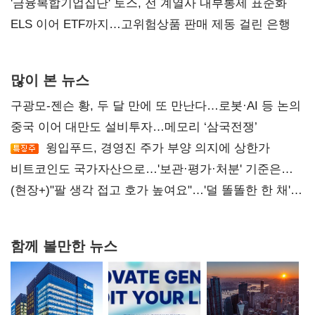
'금융복합기업집단' 토스, 전 계열사 내부통제 표준화
ELS 이어 ETF까지…고위험상품 판매 제동 걸린 은행
많이 본 뉴스
구광모-젠슨 황, 두 달 만에 또 만난다…로봇·AI 등 논의
중국 이어 대만도 설비투자…메모리 ‘삼국전쟁’
윙입푸드, 경영진 주가 부양 의지에 상한가
비트코인도 국가자산으로…'보관·평가·처분' 기준은
숙제
(현장+)"팔 생각 접고 호가 높여요"…'덜 똘똘한 한 채'
20억 키맞추기
함께 볼만한 뉴스