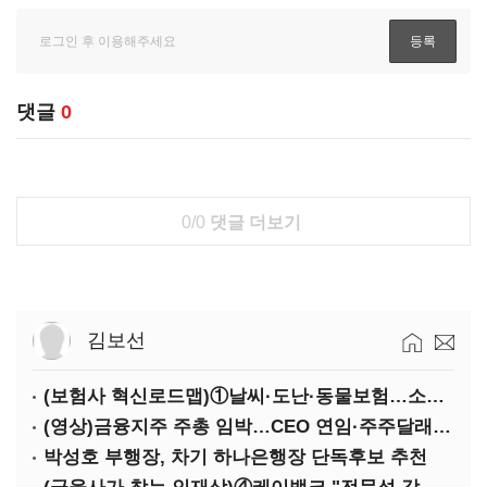
댓글
0
0/0
댓글 더보기
김보선
(보험사 혁신로드맵)①날씨·도난·동물보험…소액단기보험사 설립 추진
(영상)금융지주 주총 임박…CEO 연임·주주달래기 화두로
박성호 부행장, 차기 하나은행장 단독후보 추천