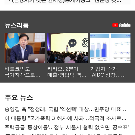
(금융사가 찾는 인재상)④케이뱅크 "전문성 갖고 협업 능숙한지 살필것"
뉴스리듬
비트코인도
카카오, 2분기
가입자 증가
국가자산으로…'
매출·영업익 역대
·AIDC 성장…
보관·평가·처분'
최대…에이전트
SKT 2분기 성장
기준은 숙제
AI 수익화 관건
본궤도
주요 뉴스
송영길 측 "정청래, 국힘 '역선택' 대상…민주당 대표로
총선 지휘 못해"
이 대통령 "국가폭력 피해자에 사과…적극적 조사로
진실 밝혀야"
주택공급 '동상이몽'…정부·서울시 협력 없으면 '공수표'