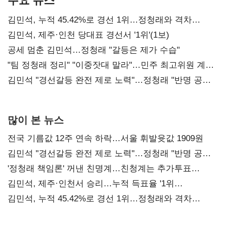
김민석, 누적 45.42%로 경선 1위…정청래와 격차
0.86%p(2보)
김민석, 제주·인천 당대표 경선서 '1위'(1보)
공세 멈춘 김민석…정청래 "갈등은 제가 수습"
"팀 정청래 정리" "이중잣대 말라"…민주 최고위원 계파
다툼 격화
김민석 "경선갈등 완전 제로 노력"…정청래 "반명 공세
사과부터"
많이 본 뉴스
전국 기름값 12주 연속 하락…서울 휘발윳값 1909원
김민석 "경선갈등 완전 제로 노력"…정청래 "반명 공세
사과부터"
'정청래 책임론' 꺼낸 친명계…친청계는 추가투표
때리기
김민석, 제주·인천서 승리…누적 득표율 '1위
탈환'(종합)
김민석, 누적 45.42%로 경선 1위…정청래와 격차
0.86%p(2보)