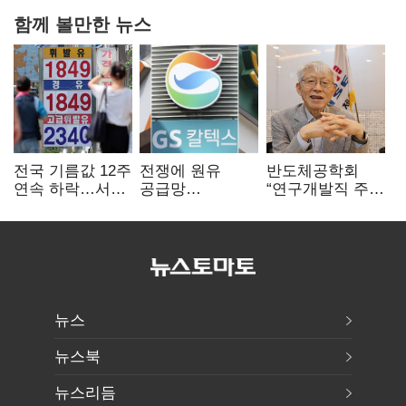
함께 볼만한 뉴스
전국 기름값 12주
전쟁에 원유
반도체공학회
연속 하락…서울
공급망
“연구개발직 주
휘발윳값 1909원
흔들리자…K-
52시간제
정유, 에너지안보
개선해야”
핵심으로 재부상
뉴스
뉴스북
뉴스리듬