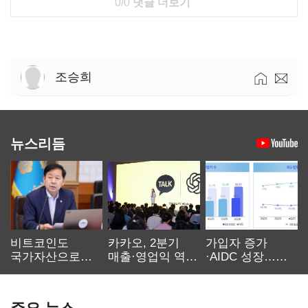
0/0
댓글 더보기
조승희
뉴스리듬
비트코인도
카카오, 2분기
가입자 증가
국가자산으로…'
매출·영업익 역대
·AIDC 성장…
보관·평가·처분'
최대…에이전트
SKT 2분기 성장
기준은 숙제
AI 수익화 관건
본궤도
주요 뉴스