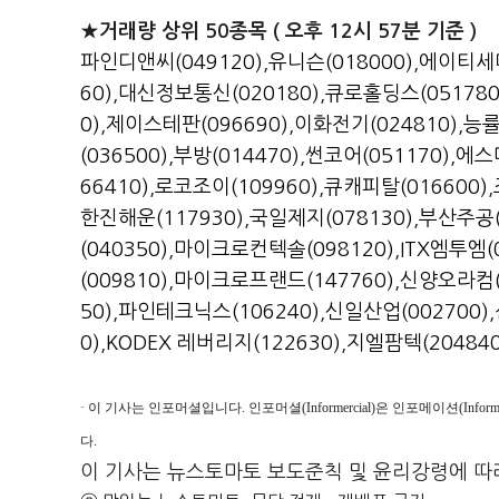
★거래량 상위 50종목 ( 오후 12시 57분 기준 )
파인디앤씨(049120)
,
유니슨(018000)
,
에이티세미
60)
,
대신정보통신(020180)
,
큐로홀딩스(051780
0)
,
제이스테판(096690)
,
이화전기(024810)
,
능률
(036500)
,
부방(014470)
,
썬코어(051170)
,
에스마
66410)
,
로코조이(109960)
,
큐캐피탈(016600)
,
한진해운(117930)
,
국일제지(078130)
,
부산주공(
(040350)
,
마이크로컨텍솔(098120)
,
ITX엠투엠(
(009810)
,
마이크로프랜드(147760)
,
신양오라컴(0
50)
,
파인테크닉스(106240)
,
신일산업(002700)
,
0)
,
KODEX 레버리지(122630)
,
지엘팜텍(204840
· 이 기사는 인포머셜입니다. 인포머셜(Informercial)은 인포메이션(Inf
다.
이 기사는 뉴스토마토 보도준칙 및 윤리강령에 따