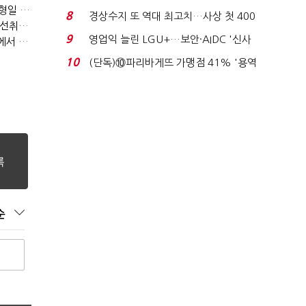
[이토마토] 수급이 움직이는 자리에서 기회를 포착하다, 김형일 전문가 투자클럽
이스피싱 공시 ...
8
경상수지 또 역대 최고치…사상 첫 400
[이토마토] 김봉만 전문가 3월 정책 테마주 및 제약 바이오 선취매 전략 아카데미 3/5(목) 2부 진행
억달러에 '3% 성...
9
영업익 늘린 LGU+…보안·AIDC '신사
[이토마토] 상위 1%의 투자전략, 김근우 전문가 투자클럽에서 확인하세요
업 드라이브'...
10
(단독)⑩파리바게뜨 가맹점 41% '용역
제빵기사 없어'…고...
순