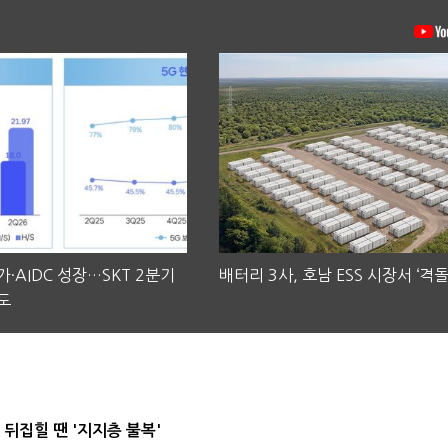
·AIDC 성장…SKT 2분기
배터리 3사, 호남 ESS 시장서 ‘격돌
도
뒤집힐 땐 '지지층 불복'