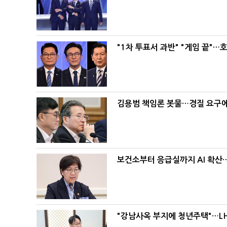
"1차 투표서 과반" "게임 끝"…
김용범 책임론 봇물…경질 요구에 
보건소부터 응급실까지 AI 확산
"강남사옥 부지에 청년주택"…LH