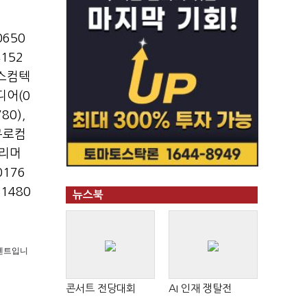
650
152
스컴텍
디어(0
80)
,
큐로컴
리머
176
1480
뉴스북
 콘텐트입니
콘서트 전당대회
AI 인재 쟁탈전