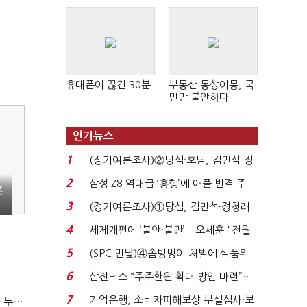
휴대폰이 끊긴 30분
부동산 동상이몽, 국
민만 불안하다
인기뉴스
1
(정기여론조사)②당심·호남, 김민석-정
청래 '초접전'...
2
삼성 Z8 역대급 ‘흥행’에 애플 반격 주
은
목…9월 ‘폴...
3
(정기여론조사)①당심, 김민석·정청래
'초접전'…대통령 ...
4
세제개편에 ‘불안·불만’…오세훈 "전월
세 구하기 더 ...
5
(SPC 민낯)④솜방망이 처벌에 식품위
생법 위반 반복...
6
삼전닉스 “주주환원 확대 방안 마련”…
로이터에 성명...
7
기업은행, 소비자피해보상 부실심사·보
[이토마토] 패러다임 변화의 주도 종목 발굴, 여인수 전문가 투자클럽