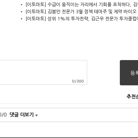
0
/
300
추천
0/0
댓글 더보기