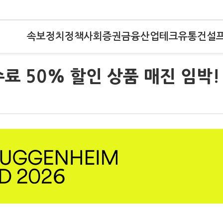
속보
정치
정책
사회
증권
금융
산업
테크
유통
건설
료 50% 할인 상품 매진 임박!