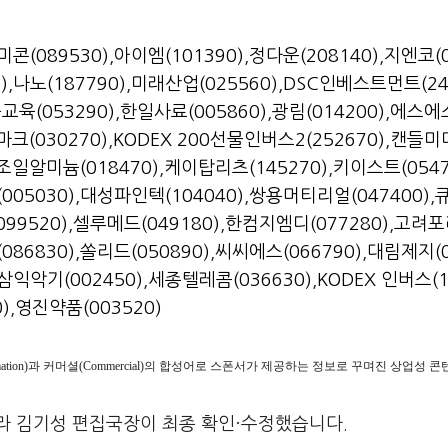
콘(089530)
,
아이엠(101390)
,
정다운(208140)
,
지엔코(0
)
,
나노(187790)
,
미래산업(025560)
,
DSC인베스트먼트(24
교육(053290)
,
한일사료(005860)
,
광림(014200)
,
에스에
크(030270)
,
KODEX 200선물인버스2(252670)
,
캔들미
조일알미늄(018470)
,
케이탑리츠(145270)
,
키이스트(0547
005030)
,
대성파인텍(104040)
,
쌍용머티리얼(047400)
,
099520)
,
셀루메드(049180)
,
한컴지엠디(077280)
,
고려포
86830)
,
쏠리드(050890)
,
씨씨에스(066790)
,
대림제지(0
삼익악기(002450)
,
세종텔레콤(036630)
,
KODEX 인버스(1
)
,
영진약품(003520)
ormation)과 커머셜(Commercial)의 합성어로 스폰서가 제공하는 정보로 꾸며진 상업성
라 김기성 편집국장이 최종 확인·수정했습니다.