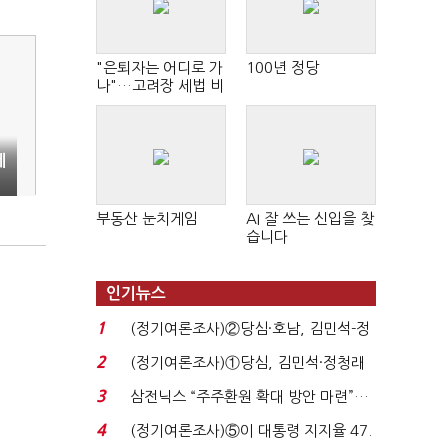
"은퇴자는 어디로 가
100년 정당
나"…고려장 세법 비
판 확산
게
부동산 눈치게임
AI 잘 쓰는 신입을 찾
습니다
인기뉴스
1
(정기여론조사)②당심·호남, 김민석-정
청래 '초접전'...
2
(정기여론조사)①당심, 김민석·정청래
'초접전'…대통령 ...
3
삼전닉스 “주주환원 확대 방안 마련”…
로이터에 성명...
4
(정기여론조사)⑤이 대통령 지지율 47.