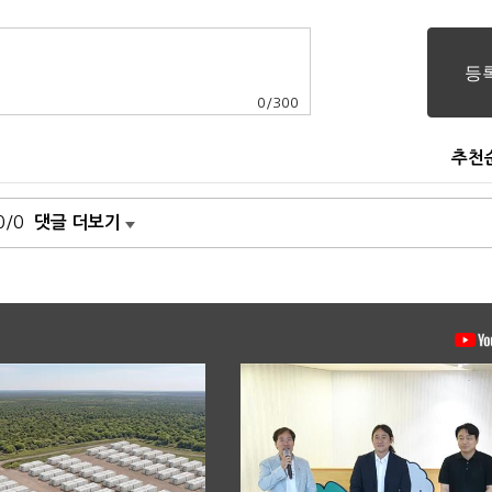
0
/
300
추천
0/0
댓글 더보기