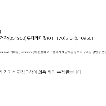
)
건강(051900)
롯데케미칼(011170)
S-Oil(010950)
ormation)과 커머셜(Commercial)의 합성어로 스폰서가 제공하는 정보로 꾸며진 상업성
라 김기성 편집국장이 최종 확인·수정했습니다.