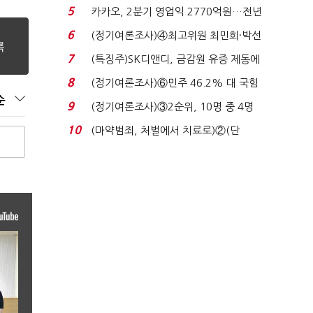
7%…일주일 만에 ...
5
카카오, 2분기 영업익 2770억원…전년
비 36% 증가...
6
(정기여론조사)④최고위원 최민희·박선
원 '양강'…서미...
7
(특징주)SK디앤디, 금감원 유증 제동에
장 초반 상한가...
8
(정기여론조사)⑥민주 46.2% 대 국힘
순
31.0%…오차범위 밖 ...
9
(정기여론조사)③2순위, 10명 중 4명
'송영길'…정청래 '한 ...
10
(마약범죄, 처벌에서 치료로)②(단
독)"마약은 전염병…여성...