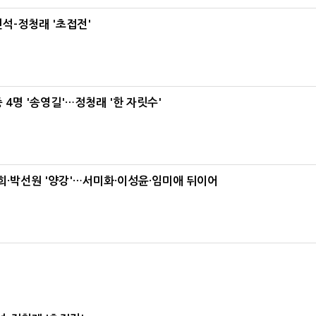
석-정청래 '초접전'
 4명 '송영길'…정청래 '한 자릿수'
·박선원 '양강'…서미화·이성윤·임미애 뒤이어