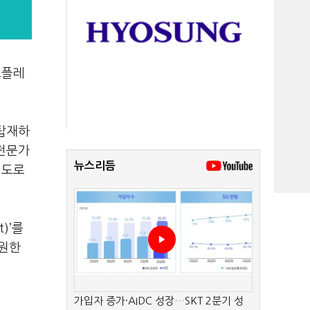
스플레
 탑재하
 전문가
뉴스리듬
정도로
)’를
지원한
가입자 증가·AIDC 성장…SKT 2분기 성