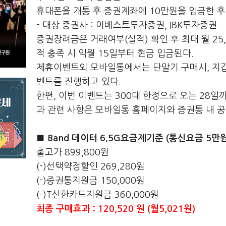
휴대폰을 개통 후 증권계좌에 10만원을 입금한 후
- 대상 증권사 : 이베스트투자증권, IBK투자증권
증권장려금은 거래여부(실적) 확인 후 최대 월 25
적 충족 시 익월 15일부터 현금 입금된다.
제휴이벤트외 모바일통에서는 단말기 구매시, 지갑
벤트를 진행하고 있다.
한편, 이번 이벤트는 300대 한정으로 오는 28일
과 관련 사항은 모바일통 홈페이지와 증권통 내 
■ Band 데이터 6.5G요금제기준 (통신요금 5만
출고가 899,800원
(-)선택약정할인 269,280원
(-)증권통지원금 150,000원
(-)T신한카드지원금 360,000원
최종 구매효과 : 120,520 원 (월5,021원)