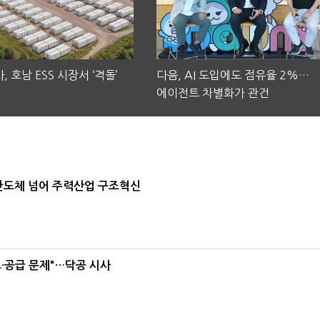
, 호남 ESS 시장서 ‘격돌’
다음, AI 도입에도 점유율 2%…
에이전트 차별화가 관건
…반도체 넘어 주력산업 구조혁신
·공급 문제"…닥공 시사