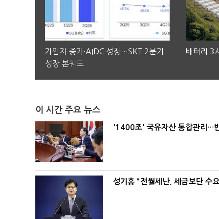
가입자 증가·AIDC 성장…SKT 2분기
배터리 3사
성장 본궤도
이 시간 주요 뉴스
'1400조' 국유자산 통합관리
성기홍 "전월세난, 세금보단 수요