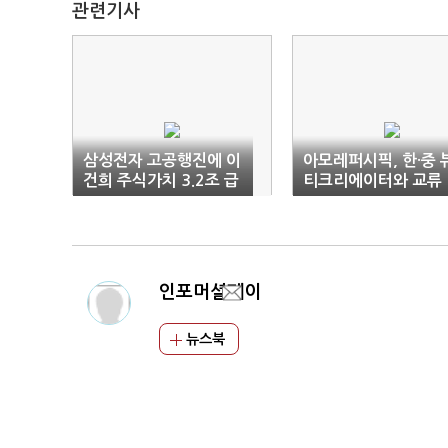
관련기사
삼성전자 고공행진에 이
아모레퍼시픽, 한·중 
건희 주식가치 3.2조 급
티크리에이터와 교류
증
인포머셜페이
뉴스북