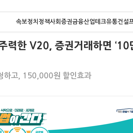
속보
정치
정책
사회
증권
금융
산업
테크
유통
건설
력한 V20, 증권거래하면 ‘10
하고, 150,000원 할인효과