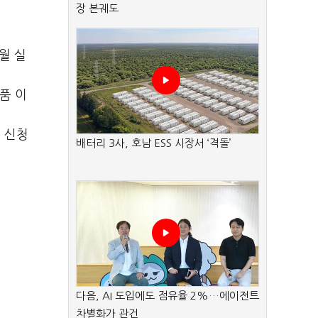
장 본궤도
월 실
품 이
트 신청
배터리 3사, 호남 ESS 시장서 ‘격돌’
다음, AI 도입에도 점유율 2%…에이전트
차별화가 관건