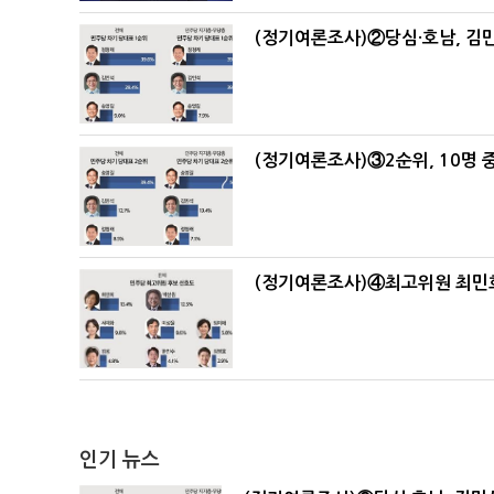
(정기여론조사)②당심·호남, 김민
(정기여론조사)③2순위, 10명 중
(정기여론조사)④최고위원 최민희
인기 뉴스