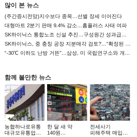
많이 본 뉴스
(주간증시전망)지수보다 종목…선별 장세 이어진다
대형마트 2분기 판매 9.4% 감소…홈플러스 사태 여파
SK하이닉스 통합노조 신설 추진…구성원간 성과급
불만 확산
SK하이닉스, 중 충칭 공장 지분매각 검토?…“확정된 바
없어”
“-30℃ 이하도 난방 거뜬”…삼성, 미 국립연구소와 개발
협력
함께 볼만한 뉴스
농협하나로유통
한 달 새 약
전세사기
대규모유통업법
140원
피해주택 매입