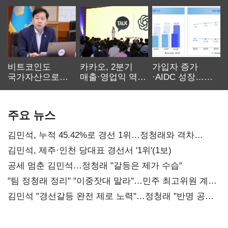
비트코인도
카카오, 2분기
가입자 증가
국가자산으로…'
매출·영업익 역대
·AIDC 성장…
보관·평가·처분'
최대…에이전트
SKT 2분기 성장
기준은 숙제
AI 수익화 관건
본궤도
주요 뉴스
김민석, 누적 45.42%로 경선 1위…정청래와 격차
0.86%p(2보)
김민석, 제주·인천 당대표 경선서 '1위'(1보)
공세 멈춘 김민석…정청래 "갈등은 제가 수습"
"팀 정청래 정리" "이중잣대 말라"…민주 최고위원 계파
다툼 격화
김민석 "경선갈등 완전 제로 노력"…정청래 "반명 공세
사과부터"