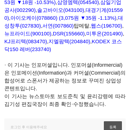
53원 ▼18원 -10.53%)
,
삼영엠텍(054540)
,
삼일기업
공사(002290)
,
솔고바이오(043100)
,
대경기계(01559
0)
,
아이오케이(078860)
(3,075원 ▼35원 -1.13%)
,
대
성창투(027830)
,
서연(007860)
탑메탈,
웹스(196700)
,
뉴프라이드(900100)
,
DSR(155660)
,
미투온(201490)
,
KJ프리텍(083470)
,
지엘팜텍(204840)
,
KODEX 코스
닥150 레버(233740)
· 이 기사는 인포머셜입니다. 인포머셜(Informercial)
은 인포메이션(Information)과 커머셜(Commercial)의
합성어로 스폰서가 제공하는 정보로 꾸며진 상업성
콘텐트입니다.
이 기사는 뉴스토마토 보도준칙 및 윤리강령에 따라
김기성 편집국장이 최종 확인·수정했습니다.