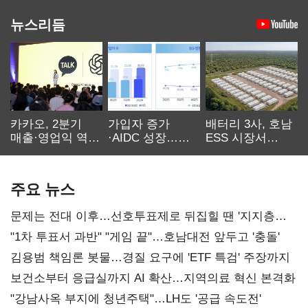
뉴스리듬
카카오, 2분기
가입자 증가
배터리 3사, 호남
매출·영업익 역대
·AIDC 성장…
ESS 시장서
최대…에이전트
SKT 2분기 성장
‘격돌’
AI 수익화 관건
본궤도
주요 뉴스
문제는 전대 이후…선호투표제로 뒤집힐 땐 '지지층
불복'
"1차 투표서 과반" "게임 끝"…호남대전 앞두고 '충돌'
김용범 책임론 봇물…경질 요구에 'ETF 특검' 주장까지
보건소부터 응급실까지 AI 확산…지역의료 혁신 본격화
"강남사옥 부지에 청년주택"…LH도 '공급 속도전'