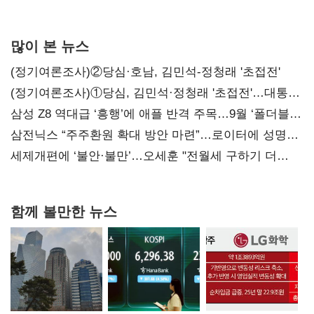
많이 본 뉴스
(정기여론조사)②당심·호남, 김민석-정청래 '초접전'
(정기여론조사)①당심, 김민석·정청래 '초접전'…대통령
지지도 '50% 아래로'(종합)
삼성 Z8 역대급 ‘흥행’에 애플 반격 주목…9월 ‘폴더블
대전’
삼전닉스 “주주환원 확대 방안 마련”…로이터에 성명
보내
세제개편에 ‘불안·불만’…오세훈 "전월세 구하기 더
힘들어질 것"
함께 볼만한 뉴스