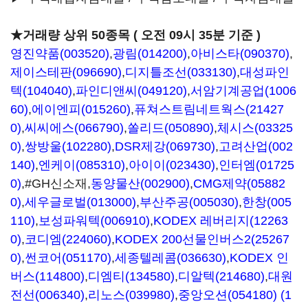
★거래량 상위 50종목 ( 오전 09시 35분 기준 )
영진약품(003520)
,
광림(014200)
,
아비스타(090370)
,
제이스테판(096690)
,
디지틀조선(033130)
,
대성파인
텍(104040)
,
파인디앤씨(049120)
,
서암기계공업(1006
60)
,
에이엔피(015260)
,
퓨쳐스트림네트웍스(21427
0)
,
씨씨에스(066790)
,
쏠리드(050890)
,
체시스(03325
0)
,
쌍방울(102280)
,
DSR제강(069730)
,
고려산업(002
140)
,
엔케이(085310)
,
아이이(023430)
,
인터엠(01725
0)
,#GH신소재,
동양물산(002900)
,
CMG제약(05882
0)
,
세우글로벌(013000)
,
부산주공(005030)
,
한창(005
110)
,
보성파워텍(006910)
,
KODEX 레버리지(12263
0)
,
코디엠(224060)
,
KODEX 200선물인버스2(25267
0)
,
썬코어(051170)
,
세종텔레콤(036630)
,
KODEX 인
버스(114800)
,
디엠티(134580)
,
디알텍(214680)
,
대원
전선(006340)
,
리노스(039980)
,
중앙오션(054180)
(1