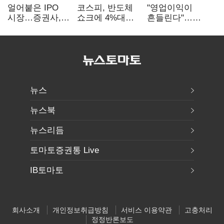
얼어붙은 IPO
코스피, 반도체
"영업이익이
시장…증권사,
쇼크에 4%대
흔들린다"…
하반기 '대어
급락…코스닥은
화학주, IFRS
전쟁' 기대
5거래일째 상승
18에 취약
뉴스
뉴스북
뉴스리듬
토마토증권통 Live
IB토마토
회사소개
개인정보취급방침
서비스 이용약관
고충처리
정정반론보도