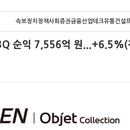
속보
정치
정책
사회
증권
금융
산업
테크
유통
건설
 순익 7,556억 원...+6.5%