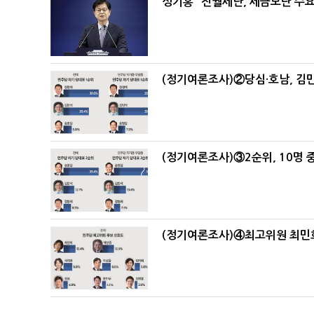
성기홍 "전월세난, 세금보단 수요
(정기여론조사)②당심·호남, 김민
(정기여론조사)③2순위, 10명 중
(정기여론조사)④최고위원 최민희