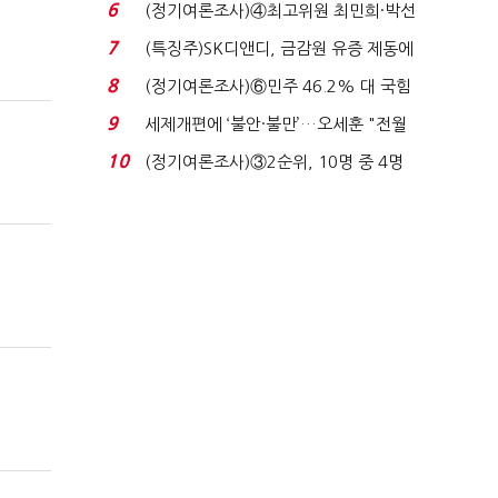
비 36% 증가...
6
(정기여론조사)④최고위원 최민희·박선
원 '양강'…서미...
7
(특징주)SK디앤디, 금감원 유증 제동에
장 초반 상한가...
8
(정기여론조사)⑥민주 46.2% 대 국힘
31.0%…오차범위 밖 ...
9
세제개편에 ‘불안·불만’…오세훈 "전월
세 구하기 더 ...
10
(정기여론조사)③2순위, 10명 중 4명
'송영길'…정청래 '한 ...