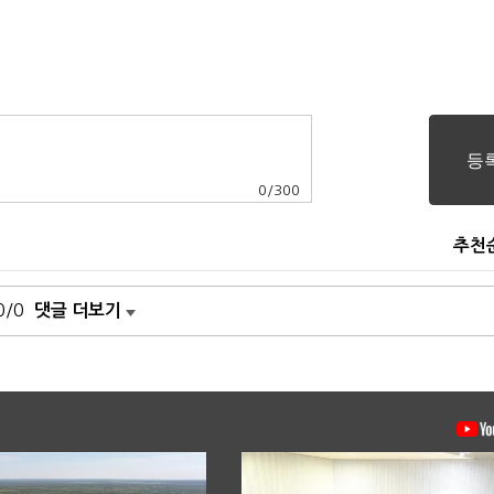
0
/
300
추천
0/0
댓글 더보기