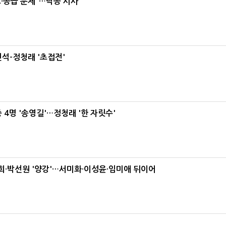
·공급 문제"…닥공 시사
석-정청래 '초접전'
 4명 '송영길'…정청래 '한 자릿수'
·박선원 '양강'…서미화·이성윤·임미애 뒤이어