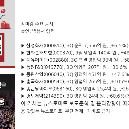
장마감 주요 공시
출연: 박봉서 앵커
▶
삼성화재(000810)
, 3Q 순익 7,556억 원...+6.5
▶
한화손해보험(000370)
, 9월 영업익 140억 원...+
▶
대유에이텍(002880)
, 3Q 연결 영업익 38억 원...-
▶
동원F&B(049770)
, 3Q 영업익 207억 원...-30.6%
▶
동원산업(006040)
, 3Q 영업익 451억 원...+47.6
▶
흥국화재(000540)
, 3Q 영업익 265억 원...+105
▶
종근당바이오(063160)
, 3Q 영업익 25.4억 원...-
▶
경보제약(214390)
, 3Q 영업익 24억 원...-60.6%
이 기사는 뉴스토마토 보도준칙 및 윤리강령에 따
ⓒ 맛있는 뉴스토마토, 무단 전재 - 재배포 금지