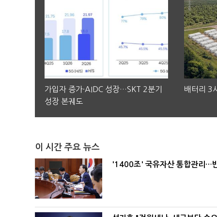
가입자 증가·AIDC 성장…SKT 2분기
배터리 3사
성장 본궤도
이 시간 주요 뉴스
'1400조' 국유자산 통합관리