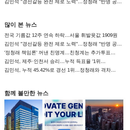
다툼 격화
김민석 "경선갈등 완전 제로 노력"…정청래 "반명 공세
사과부터"
많이 본 뉴스
전국 기름값 12주 연속 하락…서울 휘발윳값 1909원
김민석 "경선갈등 완전 제로 노력"…정청래 "반명 공세
사과부터"
'정청래 책임론' 꺼낸 친명계…친청계는 추가투표
때리기
김민석, 제주·인천서 승리…누적 득표율 '1위
탈환'(종합)
김민석, 누적 45.42%로 경선 1위…정청래와 격차
0.86%p(2보)
함께 볼만한 뉴스