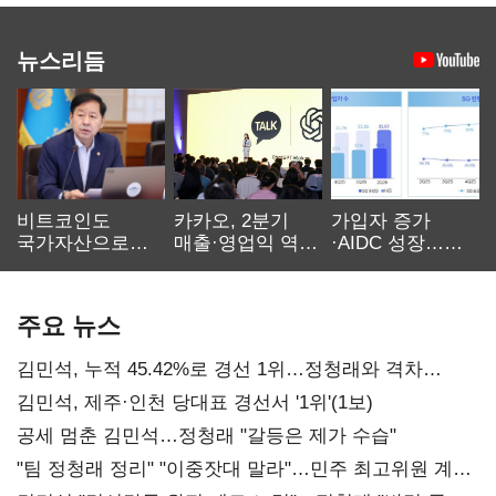
뉴스리듬
비트코인도
카카오, 2분기
가입자 증가
국가자산으로…'
매출·영업익 역대
·AIDC 성장…
보관·평가·처분'
최대…에이전트
SKT 2분기 성장
기준은 숙제
AI 수익화 관건
본궤도
주요 뉴스
김민석, 누적 45.42%로 경선 1위…정청래와 격차
0.86%p(2보)
김민석, 제주·인천 당대표 경선서 '1위'(1보)
공세 멈춘 김민석…정청래 "갈등은 제가 수습"
"팀 정청래 정리" "이중잣대 말라"…민주 최고위원 계파