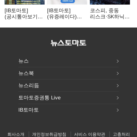
[IB토마토]
[IB토마토]
코스피, 중동
(공시톺아보기)
(유증레이다)
리스크·SK하닉
수주 공시, 왜
툴젠, 조달액
5% 급락에
바로 매출로
3분의 1 토막…
뒷걸음
잡히지 않을까
특허소송
비용부터 챙긴다
뉴스
뉴스북
뉴스리듬
토마토증권통 Live
IB토마토
회사소개
개인정보취급방침
서비스 이용약관
고충처리