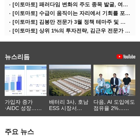
[이토마토] 패러다임 변화의 주도 종목 발굴, 여인수 전문가 투자클럽
[이토마토] 수급이 움직이는 자리에서 기회를 포착하다, 김형일 전문가 투자클럽
[이토마토] 김봉만 전문가 3월 정책 테마주 및 제약 바이오 선취매 전략 아카데미 3/5(목) 2부 진행
[이토마토] 상위 1%의 투자전략, 김근우 전문가 투자클럽에서 확인하세요
뉴스리듬
가입자 증가
배터리 3사, 호남
다음, AI 도입에도
·AIDC 성장…
ESS 시장서
점유율 2%…
SKT 2분기 성장
‘격돌’
에이전트
본궤도
차별화가 관건
주요 뉴스