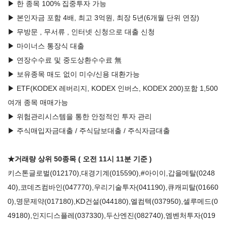
▶ 한 종목 100% 집중투자 가능
▶ 본인자금 포함 4배, 최고 3억원, 최장 5년(6개월 단위 연장)
▶ 무방문 , 무서류 , 인터넷 신청으로 대출 신청
▶ 마이너스 통장식 대출
▶ 연장수수료 및 중도상환수수료 無
▶ 보유종목 매도 없이 미수/신용 대환가능
▶ ETF(KODEX 레버리지, KODEX 인버스, KODEX 200)포함 1,500
여개 종목 매매가능
▶ 위험관리시스템을 통한 안정적인 투자 관리
▶ 주식매입자금대출 / 주식담보대출 / 주식자금대출
★거래량 상위 50종목 ( 오전 11시 11분 기준 )
키스톤글로벌(012170)
,
대경기계(015590)
,#아이이,
갑을메탈(0248
40)
,
코데즈컴바인(047770)
,
우리기술투자(041190)
,
큐캐피탈(01660
0)
,
명문제약(017180)
,
KD건설(044180)
,
엘컴텍(037950)
,
셀루메드(0
49180)
,
인지디스플레(037330)
,
두산엔진(082740)
,
엠벤처투자(019