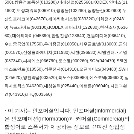
590)
,
쌍용정보통신(010280)
,
미래산업(025560)
,
KODEX 인버스(11
4800)
,
보성파워텍(006910)
,
쌍방울(102280)
,
동양물산(002900)
,
두
산인프라코어(042670)
,
제이씨현시스템(033320)
,
이화전기(02481
0)
,
뉴프라이드(900100)
,
KODEX 레버리지(122630)
,
현진소재(0536
60)
,
대아티아이(045390)
,
한일진공(123840)
,
캔들미디어(066410)
,
수산중공업(017550)
,
우리종금(010050)
,
세우글로벌(013000)
,
금양
(001570)
,
신성솔라에너지(011930)
,
씨젠(096530)
,
씨엘인터내셔널
(037340)
,
씨씨에스(066790)
,
로스웰(900260)
,
SGA(049470)
,
SBI인
베스트먼트(019550)
,
성문전자(014910)
,
오픈베이스(049480)
,
SWH
(025620)
,
영진약품(003520)
,
리노스(039980)
,
에스코넥(096630)
,
삼
화네트웍스(046390)
,
대성엘텍(025440)
,
이트론(096040)
,
자연과환
경(043910)
,
IHQ(003560)
· 이 기사는 인포머셜입니다. 인포머셜(Informercial)
은 인포메이션(Information)과 커머셜(Commercial)의
합성어로 스폰서가 제공하는 정보로 꾸며진 상업성