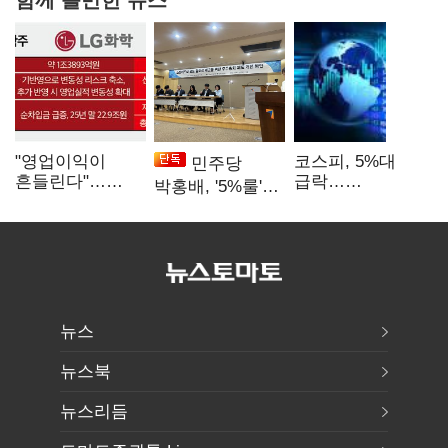
"영업이익이
코스피, 5%대
민주당
흔들린다"…
급락…
박홍배, '5%룰'
화학주, IFRS
매도사이드카
공동보유 기준
18에 취약
발동
법제화 추진
뉴스
뉴스북
뉴스리듬