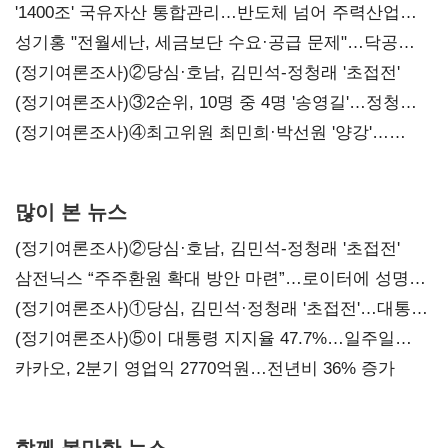
'1400조' 국유자산 통합관리…반도체 넘어 주력산업
구조혁신
성기홍 "전월세난, 세금보단 수요·공급 문제"…닥공
시사
(정기여론조사)②당심·호남, 김민석-정청래 '초접전'
(정기여론조사)③2순위, 10명 중 4명 '송영길'…정청래
'한 자릿수'
(정기여론조사)④최고위원 최민희·박선원 '양강'…
서미화·이성윤·임미애 뒤이어
많이 본 뉴스
(정기여론조사)②당심·호남, 김민석-정청래 '초접전'
삼전닉스 “주주환원 확대 방안 마련”…로이터에 성명
보내
(정기여론조사)①당심, 김민석·정청래 '초접전'…대통령
지지도 '50% 아래로'(종합)
(정기여론조사)⑤이 대통령 지지율 47.7%…일주일
만에 다시 40%대
카카오, 2분기 영업익 2770억원…전년비 36% 증가
함께 볼만한 뉴스