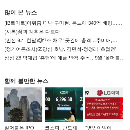
많이 본 뉴스
[IB토마토]아워홈 떠난 구미현, 본느에 340억 베팅…
가족 지배체제 구축
(시론)꿈과 계획은 다르다
(민선 9기 한달)③'7조 채무' 곳간에 충격…추미애,
20년만에 '비상재정' 선언 승부수
(정기여론조사)②당심·호남, 김민석-정청래 '초접전'
삼성 Z8 역대급 ‘흥행’에 애플 반격 주목…9월 ‘폴더블
대전’
함께 볼만한 뉴스
얼어붙은 IPO
코스피, 반도체
"영업이익이