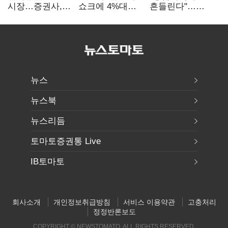
시장…증권사,
쇼크에 4%대
흔들린다"…
하반기 '대어
급락…코스닥은
화학주, IFRS
전쟁' 기대
5거래일째 상승
18에 취약
뉴스
뉴스북
뉴스리듬
토마토증권통 Live
IB토마토
회사소개
개인정보취급방침
서비스 이용약관
고충처리
정정반론보도
COPYRIGHT © NEWSTOMATO. ALL RIGHTS RESERVED.