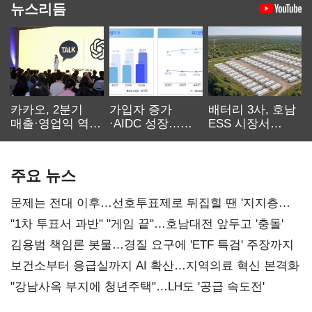
뉴스리듬
카카오, 2분기
가입자 증가
배터리 3사, 호남
매출·영업익 역대
·AIDC 성장…
ESS 시장서
최대…에이전트
SKT 2분기 성장
‘격돌’
AI 수익화 관건
본궤도
주요 뉴스
문제는 전대 이후…선호투표제로 뒤집힐 땐 '지지층
불복'
"1차 투표서 과반" "게임 끝"…호남대전 앞두고 '충돌'
김용범 책임론 봇물…경질 요구에 'ETF 특검' 주장까지
보건소부터 응급실까지 AI 확산…지역의료 혁신 본격화
"강남사옥 부지에 청년주택"…LH도 '공급 속도전'