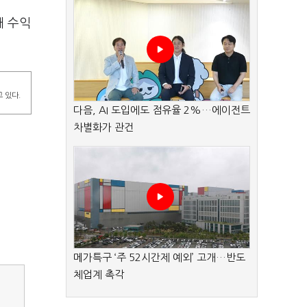
채 수익
 있다.
다음, AI 도입에도 점유율 2%…에이전트
차별화가 관건
메가특구 ‘주 52시간제 예외’ 고개…반도
체업계 촉각