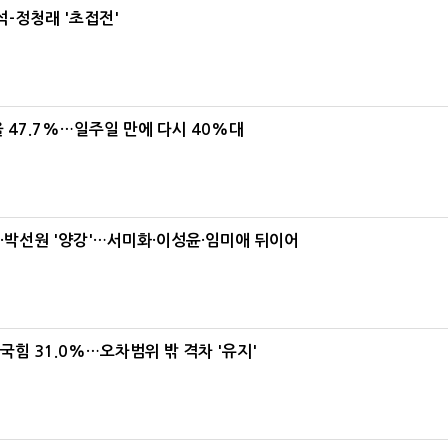
-정청래 '초접전'
 47.7%…일주일 만에 다시 40%대
박선원 '양강'…서미화·이성윤·임미애 뒤이어
국힘 31.0%…오차범위 밖 격차 '유지'