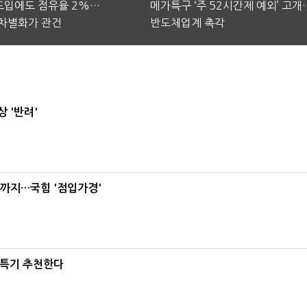
 도입에도 점유율 2%…
메가특구 ‘주 52시간제 예외’ 고개
차별화가 관건
반도체업계 촉각
 '반려'
'까지…국힘 '점입가경'
·특기 추천한다