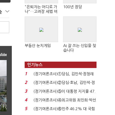
"은퇴자는 어디로 가
100년 정당
나"…고려장 세법 비
순
판 확산
부동산 눈치게임
AI 잘 쓰는 신입을 찾
습니다
인기뉴스
1
(정기여론조사)①당심, 김민석·정청래
'초접전'…대통령 ...
2
(정기여론조사)②당심·호남, 김민석-정
청래 '초접전'...
3
(정기여론조사)⑤이 대통령 지지율 47.
7%…일주일 만에 ...
4
(정기여론조사)④최고위원 최민희·박선
원 '양강'…서미...
5
(정기여론조사)⑥민주 46.2% 대 국힘