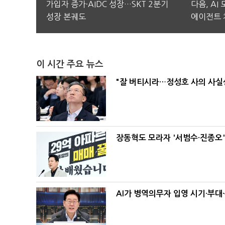
가입자 증가·AIDC 성장…SKT 2분기
다음, AI
성장 본궤도
에이전트 
이 시간 주요 뉴스
"잘 버티시라…정성호 사의 사실상
장동혁도 모라자 '서범수·진종오
AI가 병역의무자 입영 시기·부대