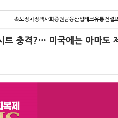
속보
정치
정책
사회
증권
금융
산업
테크
유통
건설
시트 충격?… 미국에는 아마도 