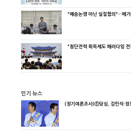
"예송논쟁 아닌 실질협의"…메가
"첨단전력 획득제도 패러다임 전
인기 뉴스
(정기여론조사)①당심, 김민석·정청