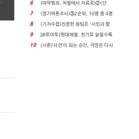
31.0%…오차범위 밖 ...
…
6
(마약범죄, 처벌에서 치료로)②(단
독)"마약은 전염병…여성...
7
(정기여론조사)③2순위, 10명 중 4명
'송영길'…정청래 '한 ...
8
(기자수첩)진정한 원팀은 '시민과 함
께'일 때 완성...
9
[IB토마토]현대제철, 전기로 늘릴수록
전기료 부담…저...
10
(시론)‘사건’이 되는 순간, 극장은 다시
살아난다...