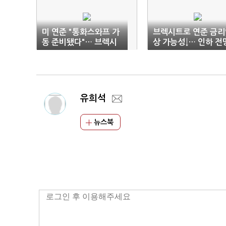
미 연준 "통화스와프 가
브렉시트로 연준 금리
동 준비됐다"… 브렉시
상 가능성↓… 인하 전
트 쇼크 최소화 취지
도 나와
유희석
뉴스북