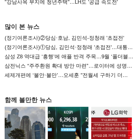
"강남사옥 부지에 청년주택"…LH도 '공급 속도전'
많이 본 뉴스
(정기여론조사)②당심·호남, 김민석-정청래 '초접전'
(정기여론조사)①당심, 김민석·정청래 '초접전'…대통령
지지도 '50% 아래로'(종합)
삼성 Z8 역대급 ‘흥행’에 애플 반격 주목…9월 ‘폴더블
대전’
삼전닉스 “주주환원 확대 방안 마련”…로이터에 성명
보내
세제개편에 ‘불안·불만’…오세훈 "전월세 구하기 더
힘들어질 것"
함께 볼만한 뉴스