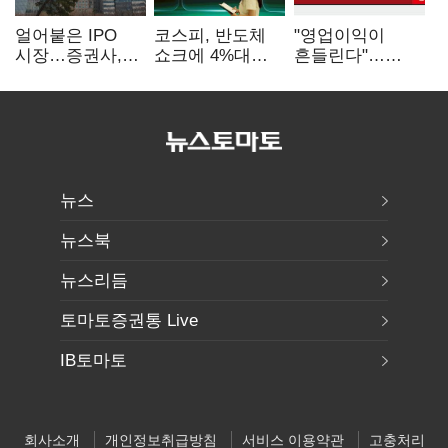
얼어붙은 IPO
코스피, 반도체
"영업이익이
시장…증권사,
쇼크에 4%대
흔들린다"…
하반기 '대어
급락…코스닥은
화학주, IFRS
전쟁' 기대
5거래일째 상승
18에 취약
뉴스
뉴스북
뉴스리듬
토마토증권통 Live
IB토마토
회사소개
개인정보취급방침
서비스 이용약관
고충처리