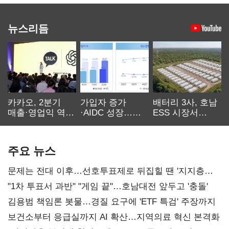
뉴스리듬
카카오, 2분기
가입자 증가
배터리 3사, 호남
매출·영업익 역대
·AIDC 성장…
ESS 시장서
최대…에이전트
SKT 2분기 성장
‘격돌’
AI 수익화 관건
본궤도
주요 뉴스
문제는 전대 이후…선호투표제로 뒤집힐 땐 '지지층
불복'
"1차 투표서 과반" "게임 끝"…호남대전 앞두고 '충돌'
김용범 책임론 봇물…경질 요구에 'ETF 특검' 주장까지
보건소부터 응급실까지 AI 확산…지역의료 혁신 본격화