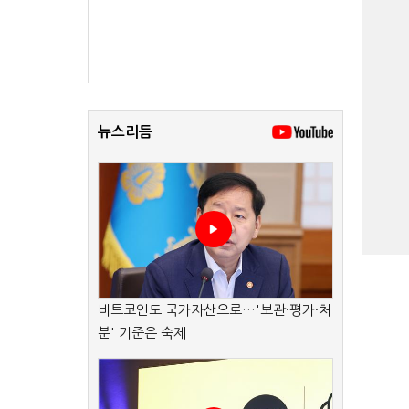
뉴스리듬
비트코인도 국가자산으로…'보관·평가·처
분' 기준은 숙제