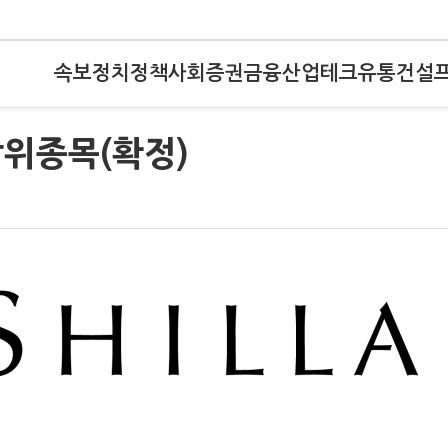
속보
정치
정책
사회
증권
금융
산업
테크
유통
건설
상위종목(확정)