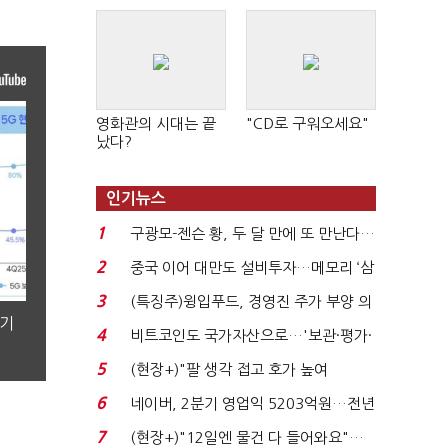
영화관의 시대는 끝
"CD로 구워오세요"
났다?
인기뉴스
1
구광모-젠슨 황, 두 달 만에 또 만난다…
로봇·AI 등 논...
2
중국 이어 대만도 설비투자…메모리 ‘삼
국전쟁’
3
(특징주)윙입푸드, 경영진 주가 부양 의
분기
지에 상한가...
4
비트코인도 국가자산으로…'보관·평가·
처분' 기준은 ...
5
(현장+)"팔 생각 접고 호가 높여
요"…'덜 똘똘한 한 채' 20...
6
네이버, 2분기 영업익 5203억원…전년
비 0.2% 감소...
7
(현장+)"12일엔 물건 다 들어와요"…