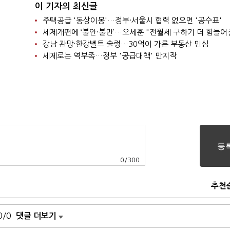
이 기자의 최신글
주택공급 '동상이몽'…정부·서울시 협력 없으면 '공수표'
세제개편에 ‘불안·불만’…오세훈 "전월세 구하기 더 힘들어
강남 관망·한강벨트 술렁…30억이 가른 부동산 민심
세제로는 역부족…정부 '공급대책' 만지작
0
/
300
추천
0/0
댓글 더보기