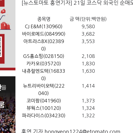
[뉴스토마토 홍연기자] 21일 코스닥 외국인 순매
종목명
금 액(단위:백만원)
CJ E&M(130960)
9,580
바이로메드(084990)
3,682
아트라스BX(02389
3,553
0)
GS홈쇼핑(028150)
2,108
카카오(035720)
1,830
내츄럴엔도텍(16833
1,630
0)
뉴트리바이오텍(222
1,414
040)
코미팜(041960)
1,373
뷰웍스(100120)
1,324
파라다이스(034230)
1,322
홍연 기자 hongyeon1224@etomato.com