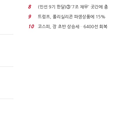
빈 매대 채우며 문 연 ...
8
(민선 9기 한달)③'7조 채무' 곳간에 충
격…추미애, 20년...
9
트럼프, 폴리실리콘 파생상품에 15%
관세…"미 산업 재건"...
10
코스피, 장 초반 상승세…6400선 회복
시도