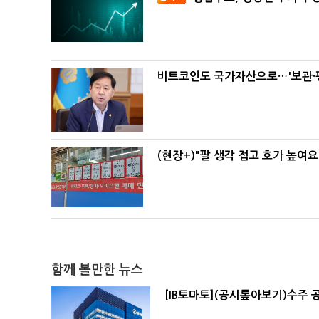
비트코인도 국가자산으로…'보관·평
(현장+)"팔 생각 접고 호가 높여요
함께 볼만한 뉴스
[IB토마토](공시톺아보기)수주 