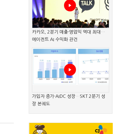
카카오, 2분기 매출·영업익 역대 최대…
에이전트 AI 수익화 관건
가입자 증가·AIDC 성장…SKT 2분기 성
장 본궤도