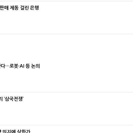
 판매 제동 걸린 은행
난다…로봇·AI 등 논의
 ‘삼국전쟁’
양 의지에 상한가