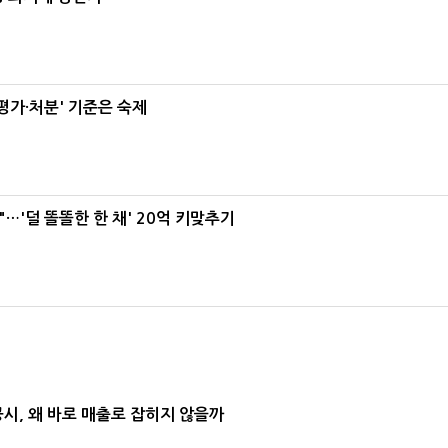
가·처분' 기준은 숙제
"…'덜 똘똘한 한 채' 20억 키맞추기
공시, 왜 바로 매출로 잡히지 않을까