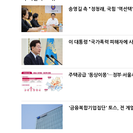
송영길 측 "정청래, 국힘 '역선
이 대통령 "국가폭력 피해자에 
주택공급 '동상이몽'…정부·서울시
'금융복합기업집단' 토스, 전 