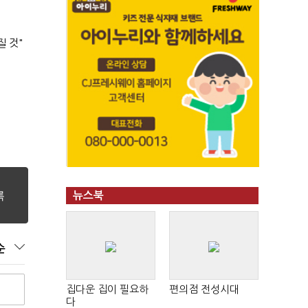
질 것"
뉴스북
순
집다운 집이 필요하
편의점 전성시대
다