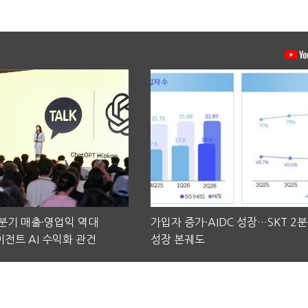
2분기 매출·영업익 역대
가입자 증가·AIDC 성장…SKT 2
전트 AI 수익화 관건
성장 본궤도