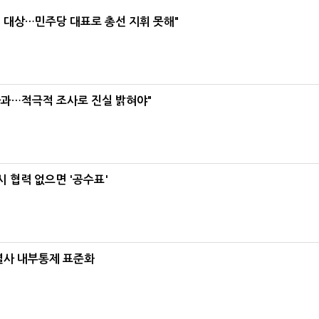
택' 대상…민주당 대표로 총선 지휘 못해"
사과…적극적 조사로 진실 밝혀야"
 협력 없으면 '공수표'
계열사 내부통제 표준화