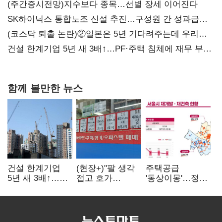
(주간증시전망)지수보다 종목…선별 장세 이어진다
SK하이닉스 통합노조 신설 추진…구성원 간 성과급
불만 확산
(코스닥 퇴출 논란)②일본은 5년 기다려주는데 우리는
당장 퇴출?…시간만으론 부족한 코스닥 구하기
건설 한계기업 5년 새 3배↑…PF·주택 침체에 재무 부담
확대
함께 볼만한 뉴스
건설 한계기업
(현장+)"팔 생각
주택공급
5년 새 3배↑…
접고 호가
'동상이몽'…정부
PF·주택 침체에
높여요"…'덜
·서울시 협력
재무 부담 확대
똘똘한 한 채'
없으면 '공수표'
20억 키맞추기