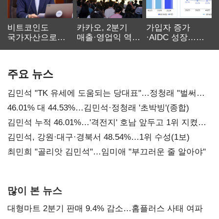
비트코인도
카카오, 2분기
가입자 증가
국가자산으로…'
매출·영업익 역대
·AIDC 성장…
보관·평가·처분'
최대…에이전트
SKT 2분기 성장
기준은 숙제
AI 수익화 관건
본궤도
주요 뉴스
김민석 "TK 유세에 도움되는 당대표"…정청래 "벌써
대표된 양 당직 배분"
46.01% 대 44.53%…김민석·정청래 '초박빙'(종합)
김민석 누적 46.01%…'격전지' 호남 앞두고 1위 지켰다
(2보)
김민석, 강원·대구·경북서 48.54%…1위 수성(1보)
최민희 "골리앗 김민석"…임미애 "부끄러운 줄 알아야"
많이 본 뉴스
대형마트 2분기 판매 9.4% 감소…홈플러스 사태 여파